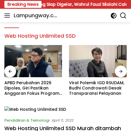
Skip
runa Lampung Siap Digelar, Wahrul Fauzi Silalahi Calon Tung
Breaking News
to
Lampungway.co
content
Portal
m
Berita
Daerah
Web Hosting Unlimited SSD
Lampung
Terpercaya
dan
Terupdate
APBD Perubahan 2026
Viral Polemik IGD RSUDAM,
Dipoles, Giri Pastikan
Budhi Condrowati Desak
Anggaran Fokus Program
Transparansi Pelayanan
Prioritas
Pendidikan & Teknologi
April 11, 2022
Web Hosting Unlimited SSD Murah ditambah