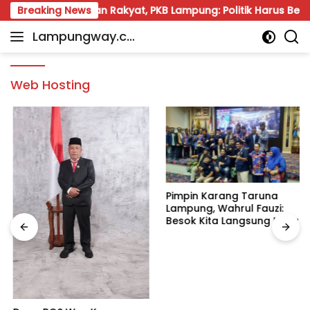
Skip
Dekat dengan Rakyat, PKB Lampung: Politik Harus Beri Manfa
Breaking News
to
Lampungway.co
content
Portal
m
Berita
Daerah
Web Hosting
Lampung
Terpercaya
dan
Terupdate
Pimpin Karang Taruna
Lampung, Wahrul Fauzi:
Besok Kita Langsung Kerja