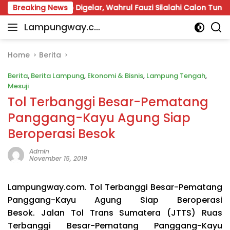
Skip
ng Siap Digelar, Wahrul Fauzi Silalahi Calon Tunggal
Breaking News
to
Lampungway.co
content
Portal
m
Berita
Daerah
Home
Berita
Lampung
Berita
,
Berita Lampung
,
Ekonomi & Bisnis
,
Lampung Tengah
,
Terpercaya
Mesuji
dan
Tol Terbanggi Besar-Pematang
Terupdate
Panggang-Kayu Agung Siap
Beroperasi Besok
Admin
November 15, 2019
Lampungway.com. Tol Terbanggi Besar-Pematang
Panggang-Kayu Agung Siap Beroperasi
Besok. Jalan Tol Trans Sumatera (JTTS) Ruas
Terbanggi Besar-Pematang Panggang-Kayu