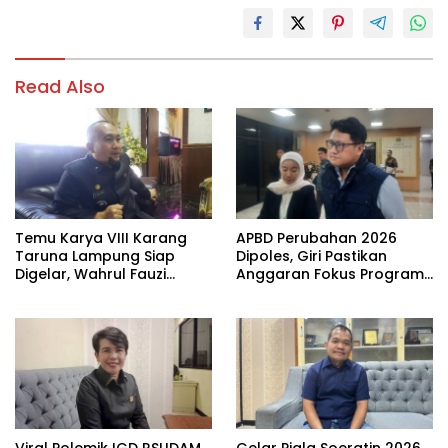
Read Also
Temu Karya VIII Karang
APBD Perubahan 2026
Taruna Lampung Siap
Dipoles, Giri Pastikan
Digelar, Wahrul Fauzi
Anggaran Fokus Program
Silalahi Calon Tunggal
Prioritas
Viral Polemik IGD RSUDAM,
Gelar Piala Soeratin 2026,