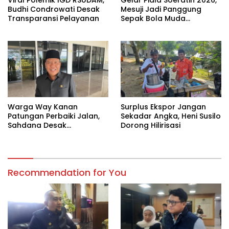
Budhi Condrowati Desak
Mesuji Jadi Panggung
Transparansi Pelayanan
Sepak Bola Muda
Lampung
Warga Way Kanan
Surplus Ekspor Jangan
Patungan Perbaiki Jalan,
Sekadar Angka, Heni Susilo
Sahdana Desak
Dorong Hilirisasi
Pemerintah Jangan Tutup
Mata
Recommendation for You