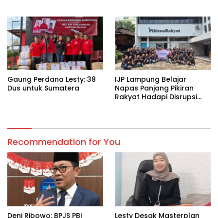
Wilayah Rawan
Kekeringan
Gaung Perdana Lesty: 38
IJP Lampung Belajar
Dus untuk Sumatera
Napas Panjang Pikiran
Rakyat Hadapi Disrupsi
Digital
Recommendation for You
Deni Ribowo: BPJS PBI
Lesty Desak Masterplan