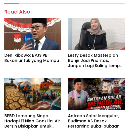
Read Also
Deni Ribowo: BPJS PBI
Lesty Desak Masterplan
Bukan untuk yang Mampu
Banjir Jadi Prioritas,
Jangan Lagi Saling Lempar
Tanggung Jawab
BPBD Lampung Siaga
Antrean Solar Mengular,
Hadapi El Nino Godzilla, Air
Budiman AS Desak
Bersih Disiapkan untuk
Pertamina Buka-bukaan