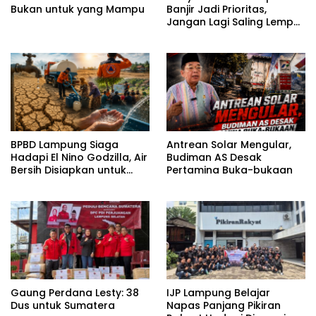
Bukan untuk yang Mampu
Banjir Jadi Prioritas,
Jangan Lagi Saling Lempar
Tanggung Jawab
BPBD Lampung Siaga
Antrean Solar Mengular,
Hadapi El Nino Godzilla, Air
Budiman AS Desak
Bersih Disiapkan untuk
Pertamina Buka-bukaan
Wilayah Rawan
Kekeringan
Gaung Perdana Lesty: 38
IJP Lampung Belajar
Dus untuk Sumatera
Napas Panjang Pikiran