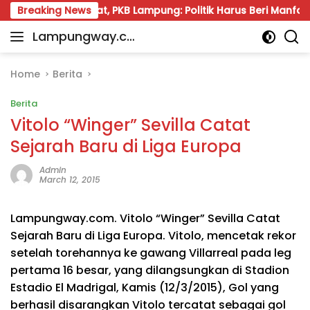
Skip
an Rakyat, PKB Lampung: Politik Harus Beri Manfaat
Breaking News
to
Lampungway.co
content
Portal
m
Berita
Daerah
Home
Berita
Lampung
Berita
Terpercaya
dan
Vitolo “Winger” Sevilla Catat
Terupdate
Sejarah Baru di Liga Europa
Admin
March 12, 2015
Lampungway.com. Vitolo “Winger” Sevilla Catat
Sejarah Baru di Liga Europa. Vitolo, mencetak rekor
setelah torehannya ke gawang Villarreal pada leg
pertama 16 besar, yang dilangsungkan di Stadion
Estadio El Madrigal, Kamis (12/3/2015), Gol yang
berhasil disarangkan Vitolo tercatat sebagai gol