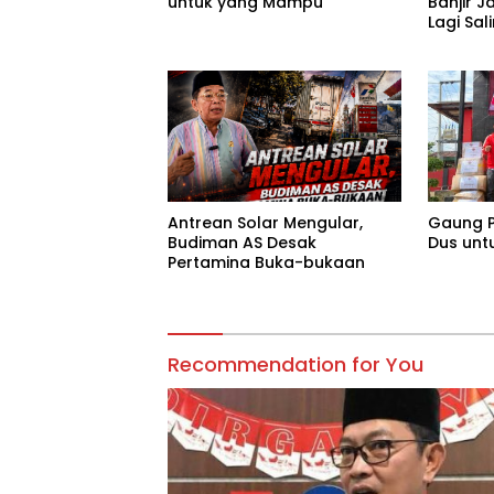
untuk yang Mampu
Banjir J
Lagi Sa
Tanggu
Antrean Solar Mengular,
Gaung P
Budiman AS Desak
Dus unt
Pertamina Buka-bukaan
Recommendation for You