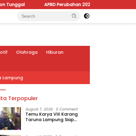
APBD Perubahan 2026 Dipoles, Giri Pastikan Anggaran Fok
tif
Olahraga
Hiburan
a Lampung
ita Terpopuler
August 7, 2026
0 Comment
Temu Karya VIII Karang
Taruna Lampung Siap
Digelar, Wahrul Fauzi Silalahi
Calon Tunggal