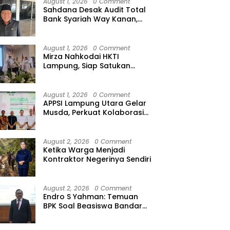
August 1, 2026
0 Comment
Sahdana Desak Audit Total
Bank Syariah Way Kanan,
Minta Dirut hingga Jajaran
Diperiksa
August 1, 2026
0 Comment
Mirza Nahkodai HKTI
Lampung, Siap Satukan
Kekuatan Petani Hadapi
Kemarau
August 1, 2026
0 Comment
APPSI Lampung Utara Gelar
Musda, Perkuat Kolaborasi
Pedagang Pasar Menuju
Indonesia Maju dan
Bermartabat
August 2, 2026
0 Comment
Ketika Warga Menjadi
Kontraktor Negerinya Sendiri
August 2, 2026
0 Comment
Endro S Yahman: Temuan
BPK Soal Beasiswa Bandar
Lampung Bukti Gagalnya
Tata Kelola Berlapis