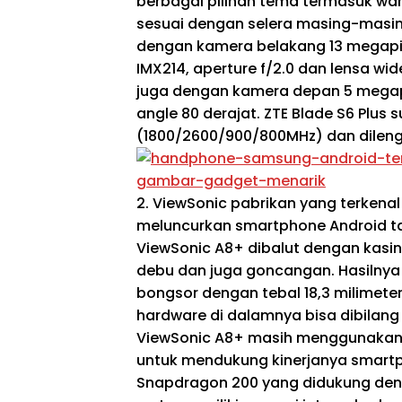
berbagai pilihan tema termasuk warna
sesuai dengan selera masing-masing
dengan kamera belakang 13 megap
IMX214, aperture f/2.0 dan lensa wid
juga dengan kamera depan 5 megapi
angle 80 derajat. ZTE Blade S6 Plus
(1800/2600/900/800MHz) dan dileng
2. ViewSonic pabrikan yang terkenal
meluncurkan smartphone Android t
ViewSonic A8+ dibalut dengan kasin
debu dan juga goncangan. Hasilnya 
bongsor dengan tebal 18,3 milimete
hardware di dalamnya bisa dibilang
ViewSonic A8+ masih menggunakan s
untuk mendukung kinerjanya smartp
Snapdragon 200 yang didukung deng