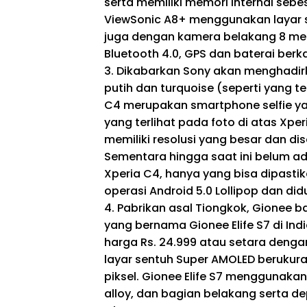
serta memiliki memori internal sebe
ViewSonic A8+ menggunakan layar se
juga dengan kamera belakang 8 meg
Bluetooth 4.0, GPS dan baterai ber
3. Dikabarkan Sony akan menghadirk
putih dan turquoise (seperti yang te
C4 merupakan smartphone selfie y
yang terlihat pada foto di atas Xp
memiliki resolusi yang besar dan di
Sementara hingga saat ini belum a
Xperia C4, hanya yang bisa dipast
operasi Android 5.0 Lollipop dan d
4. Pabrikan asal Tiongkok, Gionee 
yang bernama Gionee Elife S7 di Ind
harga Rs. 24.999 atau setara dengan
layar sentuh Super AMOLED berukuran 
piksel. Gionee Elife S7 menggunaka
alloy, dan bagian belakang serta d