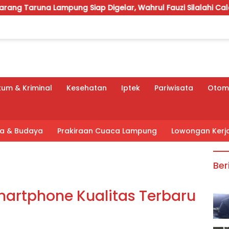
mpung Siap Digelar, Wahrul Fauzi Silalahi Calon Tunggal
um & Kriminal
Kesehatan
Iptek
Pariwisata
Otomo
tra & Budaya
Prakiraan Cuaca Lampung
Lowongan Kerj
Ber
artphone Kualitas Terbaru