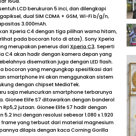
sar 16GB.
ntuh LCD berukuran 5 inci, dan dilengkapi
apiksel, dual SIM CDMA + GSM, Wi-Fi b/g/n,
kapasitas 3.000mAh.
an Xperia C4 dengan tiga pilihan warna hitam,
rlihat pada bocoran foto di atas). Sony Xperia
ang merupakan penerus dari
Xperia C3
. Seperti
eria C4 akan hadir dengan kamera depan yang
sebelahnya disematkan juga dengan LED flash.
da bocoran yang mengungkap spesifikasi dari
ikan smartphone ini akan menggunakan sistem
idukung dengan chipset MediaTek.
baru saja meluncurkan smartphone terbarunya
ia. Gionee Elife S7 ditawarkan dengan banderol
 Rp5,2 jutaan. Gionee Elife S7 hadir dengan
5.2 inci dengan resolusi sebesar 1.080 x 1.920
n frame yang terbuat dari material magnesium
epannya dilapis dengan kaca Corning Gorilla