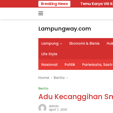
Skip
Breaking News
Temu Karya VIII Karang Taruna La
to
content
Lampungway.com
Portal
Berita
Lampung
Ekonomi & Bisnis
Huk
Daerah
Lampung
Life Style
Terpercaya
dan
Nasional
Politik
Pariwisata, Sas
Terupdate
Home
Berita
Berita
Adu Kecanggihan Sm
Admin
April 7, 2015