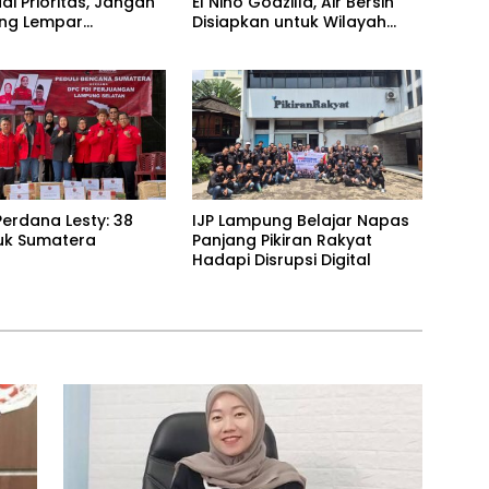
adi Prioritas, Jangan
El Nino Godzilla, Air Bersih
ling Lempar
Disiapkan untuk Wilayah
ng Jawab
Rawan Kekeringan
erdana Lesty: 38
IJP Lampung Belajar Napas
uk Sumatera
Panjang Pikiran Rakyat
Hadapi Disrupsi Digital