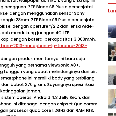
 latar, wallpaper dan ikon, yang bisa dipilih
 pengguna. ZTE Blade S6 Plus dipersenjatai
La
iksel dengan menggunakan sensor Sony
e angle 28mm. ZTE Blade S6 Plus dipersenjatai
ksel dengan aperture f/2.2 dan lensa wide-
 sudah mendukung jaringan 4G LTE
kapi dengan baterai berkapasitas 3.000mAh.
 dengan produk monitornya ini baru saja
angguh yang bernama ViewSonic A8+.
g tangguh yang dapat melindunginya dari air,
smartphone ini memiliki body yang terbilang
r dan bobot 270 gram. Sayangnya spesifikasi
 ketinggalan jaman.
istem operasi Android 4.3 Jelly Bean, dan
hone ini ditenagai dengan chipset Qualcomm
an prosesor quad core 1.2GHz dan RAM 1GB,