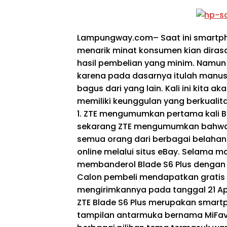
Lampungway.com
– Saat ini smart
menarik minat konsumen kian dira
hasil pembelian yang minim. Namun 
karena pada dasarnya itulah manusi
bagus dari yang lain. Kali ini kita 
memiliki keunggulan yang berkualit
1. ZTE mengumumkan pertama kali Bl
sekarang ZTE mengumumkan bahwa Bl
semua orang dari berbagai belaha
online melalui situs eBay. Selama 
membanderol Blade S6 Plus dengan h
Calon pembeli mendapatkan gratis 
mengirimkannya pada tanggal 21 Apr
ZTE Blade S6 Plus merupakan smart
tampilan antarmuka bernama MiFavo