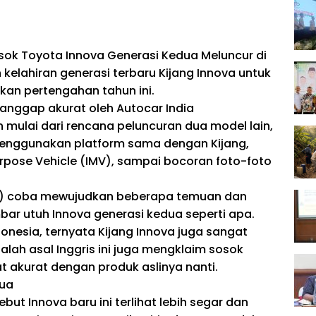
ok Toyota Innova Generasi Kedua Meluncur di
kelahiran generasi terbaru Kijang Innova untuk
kan pertengahan tahun ini.
dianggap akurat oleh Autocar India
 mulai dari rencana peluncuran dua model lain,
menggunakan platform sama dengan Kijang,
urpose Vehicle (IMV), sampai bocoran foto-foto
2015) coba mewujudkan beberapa temuan dan
ar utuh Innova generasi kedua seperti apa.
donesia, ternyata Kijang Innova juga sangat
alah asal Inggris ini juga mengklaim sosok
at akurat dengan produk aslinya nanti.
dua
ut Innova baru ini terlihat lebih segar dan