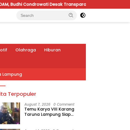
owati Desak Transparansi Pelayanan
Gelar Piala Soe
tif
Olahraga
Hiburan
a Lampung
ita Terpopuler
August 7, 2026
0 Comment
Temu Karya VIII Karang
Taruna Lampung Siap
Digelar, Wahrul Fauzi Silalahi
Calon Tunggal