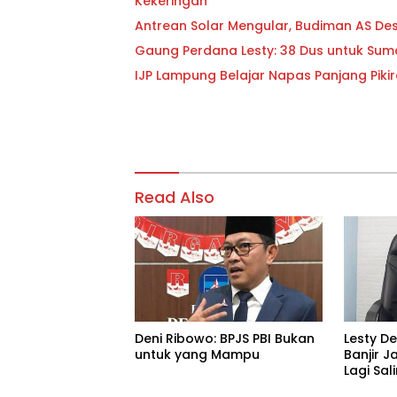
Kekeringan
Antrean Solar Mengular, Budiman AS D
Gaung Perdana Lesty: 38 Dus untuk Sum
IJP Lampung Belajar Napas Panjang Pikir
Read Also
Deni Ribowo: BPJS PBI Bukan
Lesty D
untuk yang Mampu
Banjir J
Lagi Sa
Tanggu