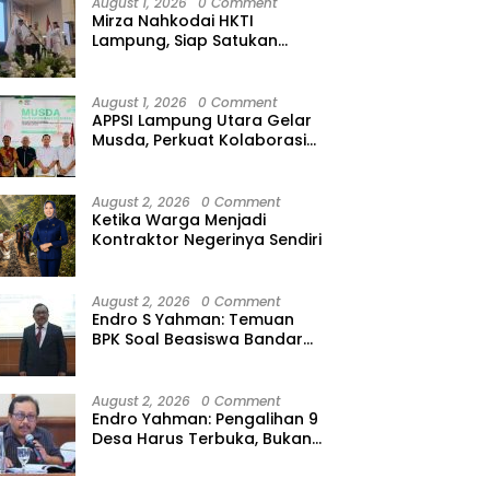
August 1, 2026
0 Comment
Mirza Nahkodai HKTI
Lampung, Siap Satukan
Kekuatan Petani Hadapi
Kemarau
August 1, 2026
0 Comment
APPSI Lampung Utara Gelar
Musda, Perkuat Kolaborasi
Pedagang Pasar Menuju
Indonesia Maju dan
Bermartabat
August 2, 2026
0 Comment
Ketika Warga Menjadi
Kontraktor Negerinya Sendiri
August 2, 2026
0 Comment
Endro S Yahman: Temuan
BPK Soal Beasiswa Bandar
Lampung Bukti Gagalnya
Tata Kelola Berlapis
August 2, 2026
0 Comment
Endro Yahman: Pengalihan 9
Desa Harus Terbuka, Bukan
Kesepakatan Elite