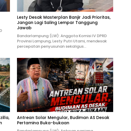
Lesty Desak Masterplan Banjir Jadi Prioritas,
Jangan Lagi Saling Lempar Tanggung
Jawab
D
Bandarlampung (LW): Anggota Komisi IV DPRD
Provinsi Lampung, Lesty Putri Utami, mendesak
percepatan penyusunan sekaligus…
illa,
Antrean Solar Mengular, Budiman AS Desak
n
Pertamina Buka-bukaan
Bandarlampung (LW): Antrean panjang