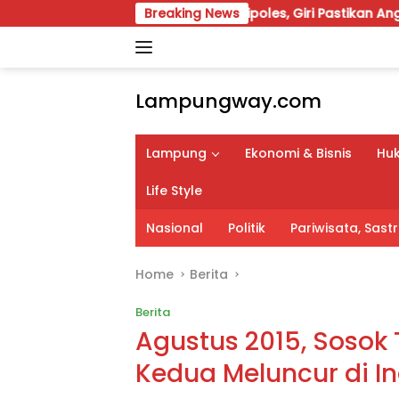
Skip
 Perubahan 2026 Dipoles, Giri Pastikan Anggaran Fokus Progr
Breaking News
to
content
Lampungway.com
Portal
Berita
Lampung
Ekonomi & Bisnis
Huk
Daerah
Lampung
Life Style
Terpercaya
dan
Nasional
Politik
Pariwisata, Sas
Terupdate
Home
Berita
Berita
Agustus 2015, Sosok
Kedua Meluncur di I