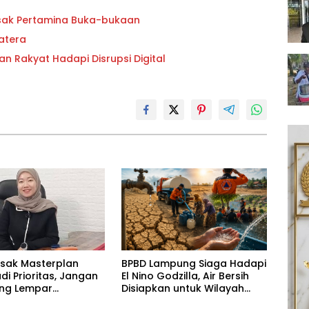
esak Pertamina Buka-bukaan
atera
an Rakyat Hadapi Disrupsi Digital
esak Masterplan
BPBD Lampung Siaga Hadapi
adi Prioritas, Jangan
El Nino Godzilla, Air Bersih
ling Lempar
Disiapkan untuk Wilayah
ng Jawab
Rawan Kekeringan