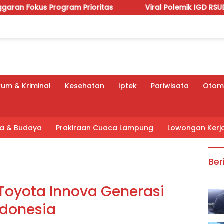
am Prioritas
Viral Polemik IGD RSUDAM, Budhi Condr
um & Kriminal
Kesehatan
Iptek
Pariwisata
Otomo
tra & Budaya
Prakiraan Cuaca Lampung
Lowongan Kerj
Ber
 Toyota Innova Generasi
ndonesia