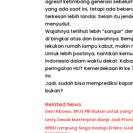
agresif ketimbang generasi sebelu
yang ada saat ini, tetapi ada bebera
terkesan lebih landai. Selain itu jend
menyudut.
Wajahnya terlihat lebih “sangar” d
di bingkai atas dan bawahnya. Bemp
lekukan rumah lampu kabut, makin me
Untuk lebih pastinya, nantikan kemun
Indonesia dalam waktu dekat. Kab
peringatan HUT Kemerdekaan RI ke 7
ini.
Jadi, sudah bisa memprediksi kapan
bukan?
Related News
Deni Ribowo: BPJS PBI Bukan untuk yan
Lesty Desak Masterplan Banjir Jadi Pri
BPBD Lampung Siaga Hadapi El Nino Godzi