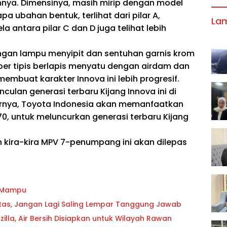
mnya. Dimensinya, masih mirip dengan model
pa ubahan bentuk, terlihat dari pilar A,
La
ela antara pilar C dan D juga telihat lebih
engan lampu menyipit dan sentuhan garnis krom
er tipis berlapis menyatu dengan airdam dan
mbuat karakter Innova ini lebih progresif.
culan generasi terbaru Kijang Innova ini di
arnya, Toyota Indonesia akan memanfaatkan
0, untuk meluncurkan generasi terbaru Kijang
 kira-kira MPV 7-penumpang ini akan dilepas
g Mampu
oritas, Jangan Lagi Saling Lempar Tanggung Jawab
lla, Air Bersih Disiapkan untuk Wilayah Rawan