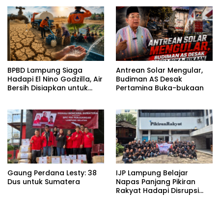
BPBD Lampung Siaga
Antrean Solar Mengular,
Hadapi El Nino Godzilla, Air
Budiman AS Desak
Bersih Disiapkan untuk
Pertamina Buka-bukaan
Wilayah Rawan
Kekeringan
Gaung Perdana Lesty: 38
IJP Lampung Belajar
Dus untuk Sumatera
Napas Panjang Pikiran
Rakyat Hadapi Disrupsi
Digital