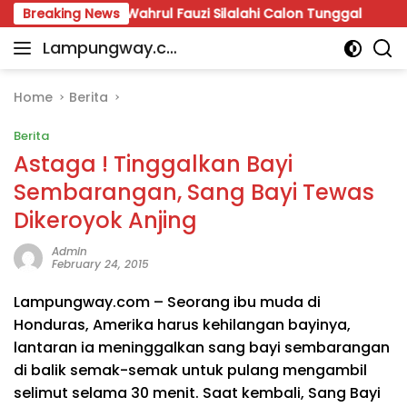
Skip
igelar, Wahrul Fauzi Silalahi Calon Tunggal
Breaking News
APBD Per
to
Lampungway.co
content
Portal
m
Berita
Daerah
Home
Berita
Lampung
Berita
Terpercaya
dan
Astaga ! Tinggalkan Bayi
Terupdate
Sembarangan, Sang Bayi Tewas
Dikeroyok Anjing
Admin
February 24, 2015
Lampungway.com – Seorang ibu muda di
Honduras, Amerika harus kehilangan bayinya,
lantaran ia meninggalkan sang bayi sembarangan
di balik semak-semak untuk pulang mengambil
selimut selama 30 menit. Saat kembali, Sang Bayi