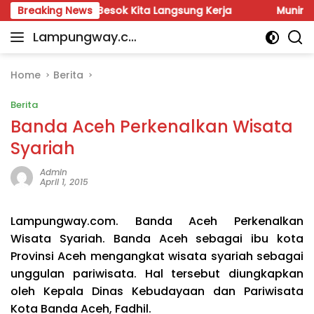
Skip
rul Fauzi: Besok Kita Langsung Kerja
Breaking News
Munir: Jangan 
to
Lampungway.co
content
Portal
m
Berita
Daerah
Home
Berita
Lampung
Berita
Terpercaya
dan
Banda Aceh Perkenalkan Wisata
Terupdate
Syariah
Admin
April 1, 2015
Lampungway.com. Banda Aceh Perkenalkan
Wisata Syariah. Banda Aceh sebagai ibu kota
Provinsi Aceh mengangkat wisata syariah sebagai
unggulan pariwisata. Hal tersebut diungkapkan
oleh Kepala Dinas Kebudayaan dan Pariwisata
Kota Banda Aceh, Fadhil.