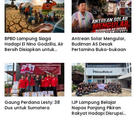
BPBD Lampung Siaga
Antrean Solar Mengular,
Hadapi El Nino Godzilla, Air
Budiman AS Desak
Bersih Disiapkan untuk
Pertamina Buka-bukaan
Wilayah Rawan
Kekeringan
Gaung Perdana Lesty: 38
IJP Lampung Belajar
Dus untuk Sumatera
Napas Panjang Pikiran
Rakyat Hadapi Disrupsi
Digital