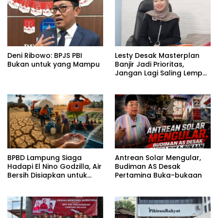
Deni Ribowo: BPJS PBI
Lesty Desak Masterplan
Bukan untuk yang Mampu
Banjir Jadi Prioritas,
Jangan Lagi Saling Lempar
Tanggung Jawab
BPBD Lampung Siaga
Antrean Solar Mengular,
Hadapi El Nino Godzilla, Air
Budiman AS Desak
Bersih Disiapkan untuk
Pertamina Buka-bukaan
Wilayah Rawan
Kekeringan