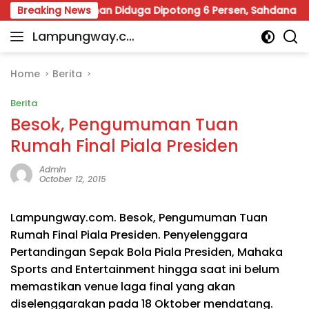
Skip
Way Kanan Diduga Dipotong 6 Persen, Sahdana Desak Audit 
Breaking News
to
Lampungway.co
content
Portal
m
Berita
Daerah
Home
Berita
Lampung
Berita
Terpercaya
dan
Besok, Pengumuman Tuan
Terupdate
Rumah Final Piala Presiden
Admin
October 12, 2015
Lampungway.com. Besok, Pengumuman Tuan
Rumah Final Piala Presiden. Penyelenggara
Pertandingan Sepak Bola Piala Presiden, Mahaka
Sports and Entertainment hingga saat ini belum
memastikan venue laga final yang akan
diselenggarakan pada 18 Oktober mendatang.