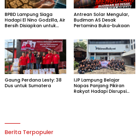
BPBD Lampung Siaga
Antrean Solar Mengular,
Hadapi El Nino Godzilla, Air
Budiman AS Desak
Bersih Disiapkan untuk
Pertamina Buka-bukaan
Wilayah Rawan
Kekeringan
Gaung Perdana Lesty: 38
IJP Lampung Belajar
Dus untuk Sumatera
Napas Panjang Pikiran
Rakyat Hadapi Disrupsi
Digital
Berita Terpopuler