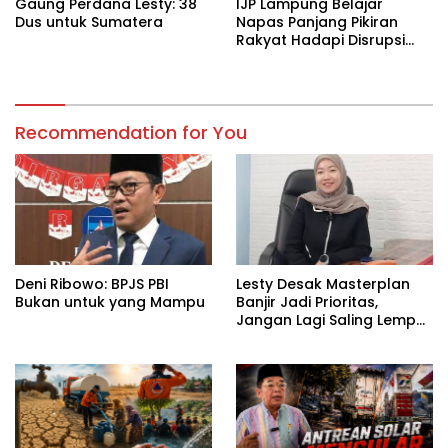
Gaung Perdana Lesty: 38
IJP Lampung Belajar
Dus untuk Sumatera
Napas Panjang Pikiran
Rakyat Hadapi Disrupsi
Digital
Recommendation for You
Deni Ribowo: BPJS PBI
Lesty Desak Masterplan
Bukan untuk yang Mampu
Banjir Jadi Prioritas,
Jangan Lagi Saling Lempar
Tanggung Jawab