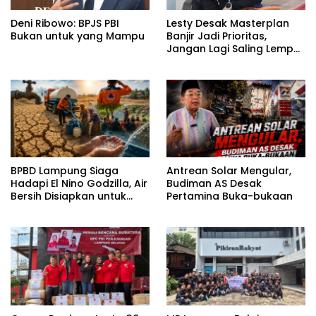
Deni Ribowo: BPJS PBI
Lesty Desak Masterplan
Bukan untuk yang Mampu
Banjir Jadi Prioritas,
Jangan Lagi Saling Lempar
Tanggung Jawab
BPBD Lampung Siaga
Antrean Solar Mengular,
Hadapi El Nino Godzilla, Air
Budiman AS Desak
Bersih Disiapkan untuk
Pertamina Buka-bukaan
Wilayah Rawan
Kekeringan