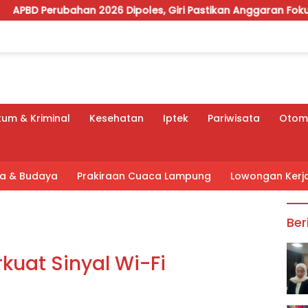
2026 Dipoles, Giri Pastikan Anggaran Fokus Program Priorita
um & Kriminal
Kesehatan
Iptek
Pariwisata
Otomo
tra & Budaya
Prakiraan Cuaca Lampung
Lowongan Kerj
Ber
uat Sinyal Wi-Fi