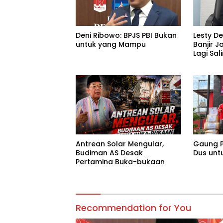
Deni Ribowo: BPJS PBI Bukan
Lesty D
untuk yang Mampu
Banjir J
Lagi Sa
Tanggu
Antrean Solar Mengular,
Gaung P
Budiman AS Desak
Dus unt
Pertamina Buka-bukaan
Recommendation for You