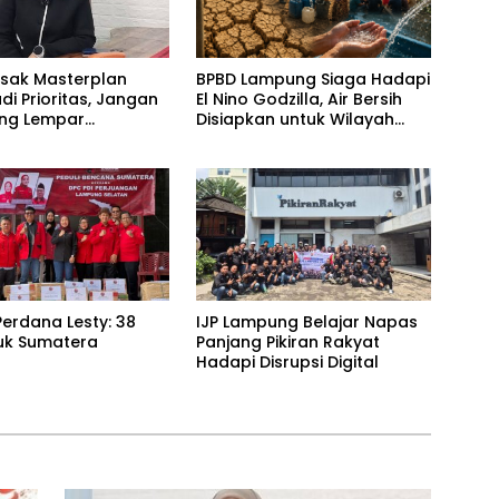
esak Masterplan
BPBD Lampung Siaga Hadapi
adi Prioritas, Jangan
El Nino Godzilla, Air Bersih
ling Lempar
Disiapkan untuk Wilayah
ng Jawab
Rawan Kekeringan
erdana Lesty: 38
IJP Lampung Belajar Napas
uk Sumatera
Panjang Pikiran Rakyat
Hadapi Disrupsi Digital