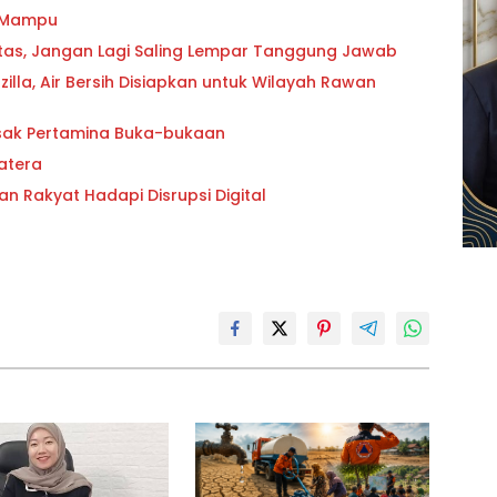
g Mampu
oritas, Jangan Lagi Saling Lempar Tanggung Jawab
lla, Air Bersih Disiapkan untuk Wilayah Rawan
esak Pertamina Buka-bukaan
atera
an Rakyat Hadapi Disrupsi Digital