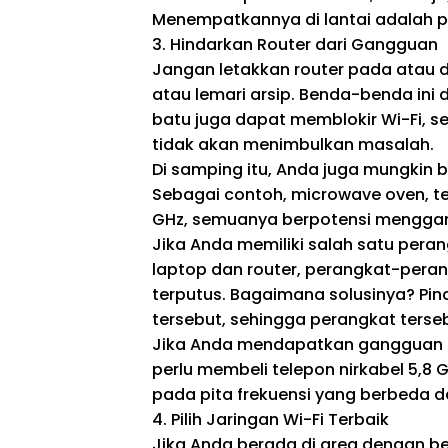
Menempatkannya di lantai adalah pi
3. Hindarkan Router dari Gangguan
Jangan letakkan router pada atau d
atau lemari arsip. Benda-benda ini
batu juga dapat memblokir Wi-Fi, s
tidak akan menimbulkan masalah.
Di samping itu, Anda juga mungkin 
Sebagai contoh, microwave oven, tel
GHz, semuanya berpotensi menggan
Jika Anda memiliki salah satu peran
laptop dan router, perangkat-pera
terputus. Bagaimana solusinya? Pi
tersebut, sehingga perangkat terseb
Jika Anda mendapatkan gangguan da
perlu membeli telepon nirkabel 5,8 G
pada pita frekuensi yang berbeda 
4. Pilih Jaringan Wi-Fi Terbaik
Jika Anda berada di area dengan be