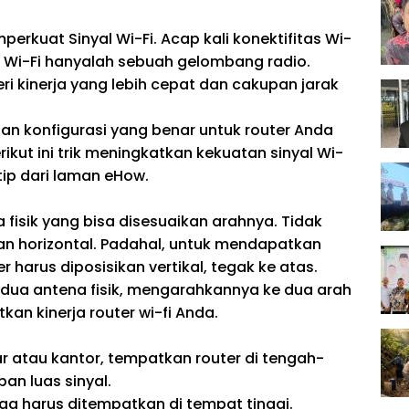
kuat Sinyal Wi-Fi. Acap kali konektifitas Wi-
na Wi-Fi hanyalah sebuah gelombang radio.
i kinerja yang lebih cepat dan cakupan jarak
an konfigurasi yang benar untuk router Anda
ikut ini trik meningkatkan kekuatan sinyal Wi-
tip dari laman eHow.
fisik yang bisa disesuaikan arahnya. Tidak
ikan horizontal. Padahal, untuk mendapatkan
 harus diposisikan vertikal, tegak ke atas.
i dua antena fisik, mengarahkannya ke dua arah
an kinerja router wi-fi Anda.
r atau kantor, tempatkan router di tengah-
n luas sinyal.
a harus ditempatkan di tempat tinggi.