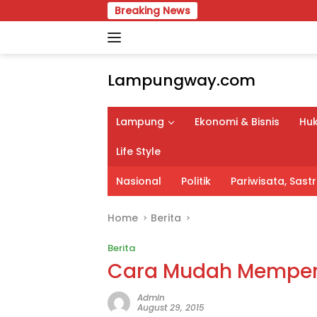
Skip
Breaking News
APBD Perubahan 
to
content
Lampungway.com
Portal
Berita
Lampung
Ekonomi & Bisnis
Huk
Daerah
Lampung
Life Style
Terpercaya
dan
Nasional
Politik
Pariwisata, Sas
Terupdate
Home
Berita
Berita
Cara Mudah Memperk
Admin
August 29, 2015