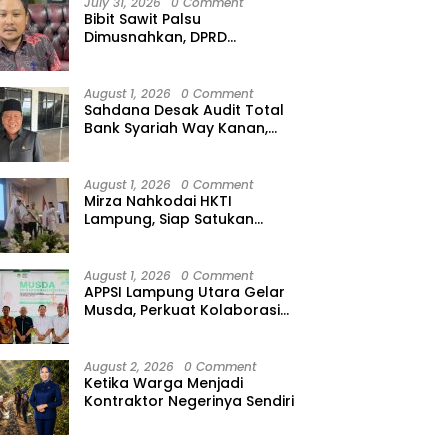
July 31, 2026
0 Comment
Bibit Sawit Palsu
Dimusnahkan, DPRD
Lampung Minta Peredaran
Ilegal Dibersihkan
August 1, 2026
0 Comment
Sahdana Desak Audit Total
Bank Syariah Way Kanan,
Minta Dirut hingga Jajaran
Diperiksa
August 1, 2026
0 Comment
Mirza Nahkodai HKTI
Lampung, Siap Satukan
Kekuatan Petani Hadapi
Kemarau
August 1, 2026
0 Comment
APPSI Lampung Utara Gelar
Musda, Perkuat Kolaborasi
Pedagang Pasar Menuju
Indonesia Maju dan
Bermartabat
August 2, 2026
0 Comment
Ketika Warga Menjadi
Kontraktor Negerinya Sendiri