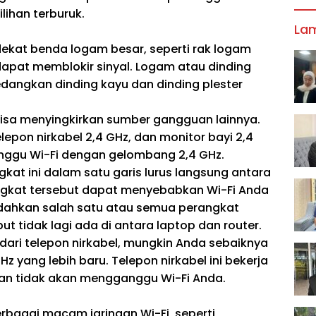
lihan terburuk.
La
ekat benda logam besar, seperti rak logam
 dapat memblokir sinyal. Logam atau dinding
edangkan dinding kayu dan dinding plester
bisa menyingkirkan sumber gangguan lainnya.
epon nirkabel 2,4 GHz, dan monitor bayi 2,4
ggu Wi-Fi dengan gelombang 2,4 GHz.
gkat ini dalam satu garis lurus langsung antara
ngkat tersebut dapat menyebabkan Wi-Fi Anda
ndahkan salah satu atau semua perangkat
ut tidak lagi ada di antara laptop dan router.
ri telepon nirkabel, mungkin Anda sebaiknya
Hz yang lebih baru. Telepon nirkabel ini bekerja
dan tidak akan mengganggu Wi-Fi Anda.
rbagai macam jaringan Wi-Fi, seperti