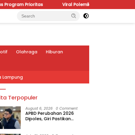
s
Viral Polemik IGD RSUDAM, Budhi Condrowati Desak
tif
Olahraga
Hiburan
a Lampung
ita Terpopuler
August 6, 2026
0 Comment
APBD Perubahan 2026
Dipoles, Giri Pastikan
Anggaran Fokus Program
Prioritas