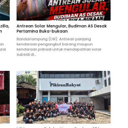
illa,
Antrean Solar Mengular, Budiman AS Desak
n
Pertamina Buka-bukaan
Bandarlampung (LW): Antrean panjang
an
kendaraan pengangkut barang maupun
lai
kendaraan pribadi untuk mendapatkan solar
subsidi di…