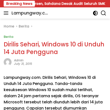
Skip
otong 6 Persen, Sahdana Desak Audit Seluruh SMK
Breaking News
P
to
Lampungway.co
content
Portal
m
Berita
Daerah
Home
Berita
Lampung
Berita
Terpercaya
dan
Dirilis Sehari, Windows 10 di Unduh
Terupdate
14 Juta Pengguna
Admin
July 31, 2015
Lampungway.com. Dirilis Sehari, Windows 10 di
Unduh 14 Juta Pengguna. Tanda-tanda
kesuksesan Windows 10 sudah mulai terlihat,
dalam 24 jam pertama sejak dirilis, OS teranyar
Microsoft tersebut telah diunduh lebih dari 14 juta
pengguna. Capaian tersebut diumumkan