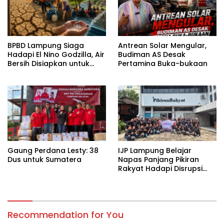
BPBD Lampung Siaga
Antrean Solar Mengular,
Hadapi El Nino Godzilla, Air
Budiman AS Desak
Bersih Disiapkan untuk
Pertamina Buka-bukaan
Wilayah Rawan
Kekeringan
Gaung Perdana Lesty: 38
IJP Lampung Belajar
Dus untuk Sumatera
Napas Panjang Pikiran
Rakyat Hadapi Disrupsi
Digital
Recommendation for You