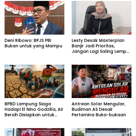
Deni Ribowo: BPJS PBI
Lesty Desak Masterplan
Bukan untuk yang Mampu
Banjir Jadi Prioritas,
Jangan Lagi Saling Lempar
Tanggung Jawab
BPBD Lampung Siaga
Antrean Solar Mengular,
Hadapi El Nino Godzilla, Air
Budiman AS Desak
Bersih Disiapkan untuk
Pertamina Buka-bukaan
Wilayah Rawan
Kekeringan