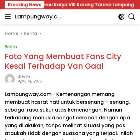
Skip
Breaking News
Temu Karya VIII Karang Taruna Lampung Siap Digelar,
to
Lampungway.co
content
Portal
m
Berita
Daerah
Home
Berita
Lampung
Berita
Terpercaya
dan
Foto Yang Membuat Fans City
Terupdate
Kesal Terhadap Van Gaal
Admin
April 14, 2015
Lampungway.com
– Kemenangan memang
membuat hasrat hati untuk bersenang – senang,
sebagai rasa sukur atas kemenangan. Namun
terkadang manusia sangat ceroboh dengan apa
yang dilakukan, tanpa melihat situasi yang pas
ataukah tidak dengan suasana yang terjadi. Inilah