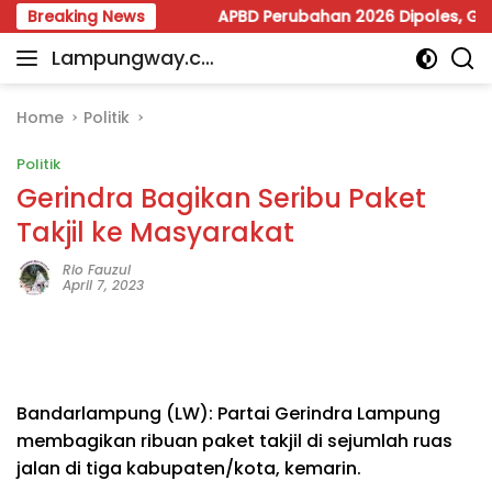
Skip
Tunggal
Breaking News
APBD Perubahan 2026 Dipoles, Giri Pastikan 
to
Lampungway.co
content
Portal
m
Berita
Daerah
Home
Politik
Lampung
Politik
Terpercaya
dan
Gerindra Bagikan Seribu Paket
Terupdate
Takjil ke Masyarakat
Rio Fauzul
April 7, 2023
Bandarlampung (LW): Partai Gerindra Lampung
membagikan ribuan paket takjil di sejumlah ruas
jalan di tiga kabupaten/kota, kemarin.