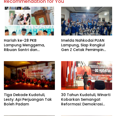
Recommendation for You
Harlah ke-28 PKB
Imelda Nahkodai PUAN
Lampung Menggema,
Lampung, Siap Rangkul
Ribuan Santri dan
Gen Z Cetak Pemimpin
Masyarakat Padati
Perempuan
Pengajian Akbar di
Candipuro
Tiga Dekade Kudatuli,
30 Tahun Kudatuli, Winarti
Lesty: Api Perjuangan Tak
Kobarkan Semangat
Boleh Padam
Reformasi: Demokrasi
Harus Tetap Hidup¹