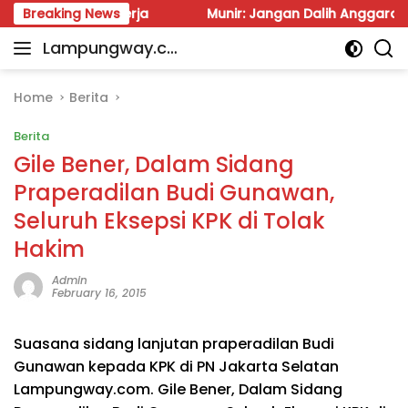
Skip
angsung Kerja
Breaking News
Munir: Jangan Dalih Anggaran, Water Me
to
Lampungway.co
content
Portal
m
Berita
Daerah
Home
Berita
Lampung
Berita
Terpercaya
dan
Gile Bener, Dalam Sidang
Terupdate
Praperadilan Budi Gunawan,
Seluruh Eksepsi KPK di Tolak
Hakim
Admin
February 16, 2015
Suasana sidang lanjutan praperadilan Budi
Gunawan kepada KPK di PN Jakarta Selatan
Lampungway.com. Gile Bener, Dalam Sidang