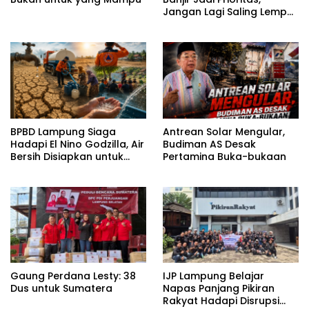
Jangan Lagi Saling Lempar
Tanggung Jawab
BPBD Lampung Siaga
Antrean Solar Mengular,
Hadapi El Nino Godzilla, Air
Budiman AS Desak
Bersih Disiapkan untuk
Pertamina Buka-bukaan
Wilayah Rawan
Kekeringan
Gaung Perdana Lesty: 38
IJP Lampung Belajar
Dus untuk Sumatera
Napas Panjang Pikiran
Rakyat Hadapi Disrupsi