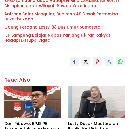
BPBD Lampung Siaga Hadapi El Nino Godzilla, Air Bersih
Disiapkan untuk Wilayah Rawan Kekeringan
Antrean Solar Mengular, Budiman AS Desak Pertamina
Buka-bukaan
Gaung Perdana Lesty: 38 Dus untuk Sumatera
IJP Lampung Belajar Napas Panjang Pikiran Rakyat
Hadapi Disrupsi Digital
Read Also
Deni Ribowo: BPJS PBI
Lesty Desak Masterplan
Bukan untuk yang Mampu
Banjir Jadi Prioritas,