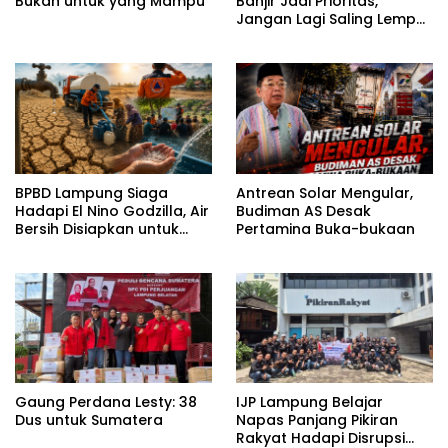
Bukan untuk yang Mampu
Banjir Jadi Prioritas,
Jangan Lagi Saling Lempar
Tanggung Jawab
BPBD Lampung Siaga
Antrean Solar Mengular,
Hadapi El Nino Godzilla, Air
Budiman AS Desak
Bersih Disiapkan untuk
Pertamina Buka-bukaan
Wilayah Rawan
Kekeringan
Gaung Perdana Lesty: 38
IJP Lampung Belajar
Dus untuk Sumatera
Napas Panjang Pikiran
Rakyat Hadapi Disrupsi