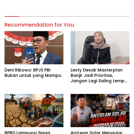
Digital
Recommendation for You
Deni Ribowo: BPJS PBI
Lesty Desak Masterplan
Bukan untuk yang Mampu
Banjir Jadi Prioritas,
Jangan Lagi Saling Lempar
Tanggung Jawab
BPBD Lampung Siaga
Antrean Solar Mengular,