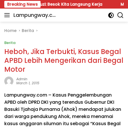
Skip
ahrul Fauzi: Besok Kita Langsung Kerja
Breaking News
Munir: Jangan
to
Lampungway.co
content
Portal
m
Berita
Daerah
Home
Berita
Lampung
Berita
Terpercaya
dan
Heboh, Jika Terbukti, Kasus Begal
Terupdate
APBD Lebih Mengerikan dari Begal
Motor
Admin
March 1, 2015
Lampungway.com – Kasus Penggelembungan
APBD oleh DPRD DKI yang terendus Gubernur DKI
Basuki Tjahaja Purnama (Ahok) mendapat julukan
dari warga pendukung Ahok, mereka menamai
kasus anggaran siluman itu sebagai “Kasus Begal