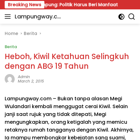
Skip
 PKB Lampung: Politik Harus Beri Manfaat
Breaking News
Dana BOS 
to
Lampungway.co
content
Portal
m
Berita
Daerah
Home
Berita
Lampung
Berita
Terpercaya
dan
Heboh, Kiwil Ketahuan Selingkuh
Terupdate
dengan ABG 19 Tahun
Admin
March 2, 2015
Lampungway.com – Bukan tanpa alasan Megi
Wulandari kembali menggugat cerai Kiwil. Selain
janji saat rujuk yang tidak ditepati, Megi
mengungkapkan, orang ketigalah yang memicu
retaknya rumah tangganya dengan Kiwil. Akhirnya,
Ia mampu membongkar kebejatan sang suami,