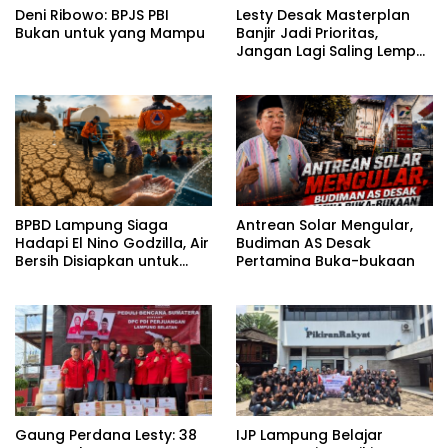
Deni Ribowo: BPJS PBI
Lesty Desak Masterplan
Bukan untuk yang Mampu
Banjir Jadi Prioritas,
Jangan Lagi Saling Lempar
Tanggung Jawab
BPBD Lampung Siaga
Antrean Solar Mengular,
Hadapi El Nino Godzilla, Air
Budiman AS Desak
Bersih Disiapkan untuk
Pertamina Buka-bukaan
Wilayah Rawan
Kekeringan
Gaung Perdana Lesty: 38
IJP Lampung Belajar