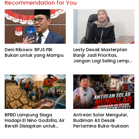
Recommendation for You
Deni Ribowo: BPJS PBI
Lesty Desak Masterplan
Bukan untuk yang Mampu
Banjir Jadi Prioritas,
Jangan Lagi Saling Lempar
Tanggung Jawab
BPBD Lampung Siaga
Antrean Solar Mengular,
Hadapi El Nino Godzilla, Air
Budiman AS Desak
Bersih Disiapkan untuk
Pertamina Buka-bukaan
Wilayah Rawan
Kekeringan