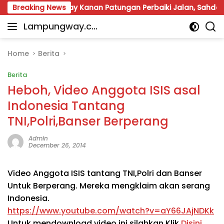
Skip
Warga Way Kanan Patungan Perbaiki Jalan, Sahdana Desak
Breaking News
to
Lampungway.co
content
Portal
m
Berita
Daerah
Home
Berita
Lampung
Berita
Terpercaya
dan
Heboh, Video Anggota ISIS asal
Terupdate
Indonesia Tantang
TNI,Polri,Banser Berperang
Admin
December 26, 2014
Video Anggota ISIS tantang TNI,Polri dan Banser
Untuk Berperang. Mereka mengklaim akan serang
Indonesia.
https://www.youtube.com/watch?v=aY66JAjNDKk
Untuk mendownload video ini silahkan Klik
Disini