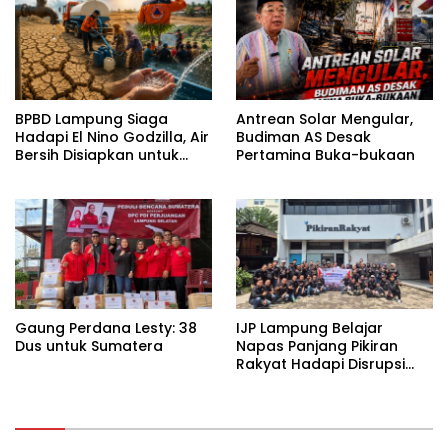
BPBD Lampung Siaga
Antrean Solar Mengular,
Hadapi El Nino Godzilla, Air
Budiman AS Desak
Bersih Disiapkan untuk
Pertamina Buka-bukaan
Wilayah Rawan
Kekeringan
Gaung Perdana Lesty: 38
IJP Lampung Belajar
Dus untuk Sumatera
Napas Panjang Pikiran
Rakyat Hadapi Disrupsi
Digital