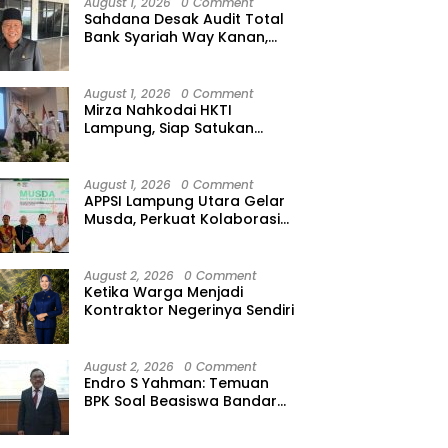
August 1, 2026
0 Comment
Sahdana Desak Audit Total
Bank Syariah Way Kanan,
Minta Dirut hingga Jajaran
Diperiksa
August 1, 2026
0 Comment
Mirza Nahkodai HKTI
Lampung, Siap Satukan
Kekuatan Petani Hadapi
Kemarau
August 1, 2026
0 Comment
APPSI Lampung Utara Gelar
Musda, Perkuat Kolaborasi
Pedagang Pasar Menuju
Indonesia Maju dan
Bermartabat
August 2, 2026
0 Comment
Ketika Warga Menjadi
Kontraktor Negerinya Sendiri
August 2, 2026
0 Comment
Endro S Yahman: Temuan
BPK Soal Beasiswa Bandar
Lampung Bukti Gagalnya
Tata Kelola Berlapis