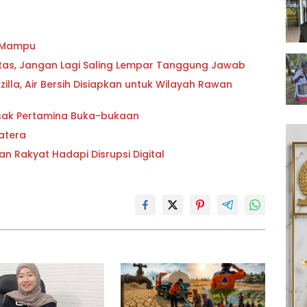
g Mampu
oritas, Jangan Lagi Saling Lempar Tanggung Jawab
lla, Air Bersih Disiapkan untuk Wilayah Rawan
esak Pertamina Buka-bukaan
atera
an Rakyat Hadapi Disrupsi Digital