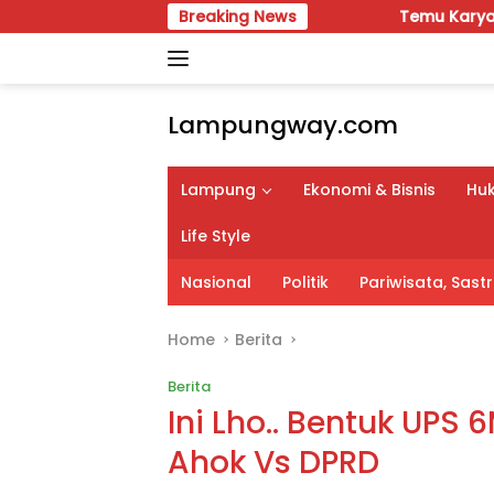
Skip
Breaking News
Temu Karya VIII Karang Taruna
to
content
Lampungway.com
Portal
Berita
Lampung
Ekonomi & Bisnis
Huk
Daerah
Lampung
Life Style
Terpercaya
dan
Nasional
Politik
Pariwisata, Sas
Terupdate
Home
Berita
Berita
Ini Lho.. Bentuk UPS 
Ahok Vs DPRD