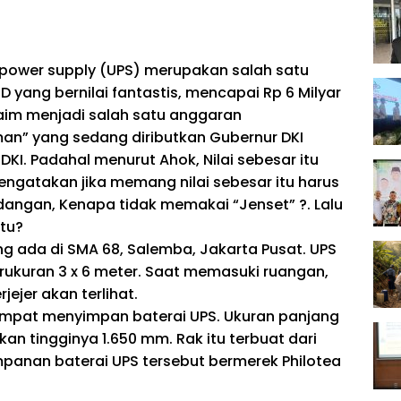
power supply (UPS) merupakan salah satu
D yang bernilai fantastis, mencapai Rp 6 Milyar
klaim menjadi salah satu anggaran
an” yang sedang diributkan Gubernur DKI
KI. Padahal menurut Ahok, Nilai sebesar itu
 mengatakan jika memang nilai sebesar itu harus
adangan, Kenapa tidak memakai “Jenset” ?. Lalu
itu?
g ada di SMA 68, Salemba, Jakarta Pusat. UPS
rukuran 3 x 6 meter. Saat memasuki ruangan,
ejer akan terlihat.
tempat menyimpan baterai UPS. Ukuran panjang
an tingginya 1.650 mm. Rak itu terbuat dari
impanan baterai UPS tersebut bermerek Philotea