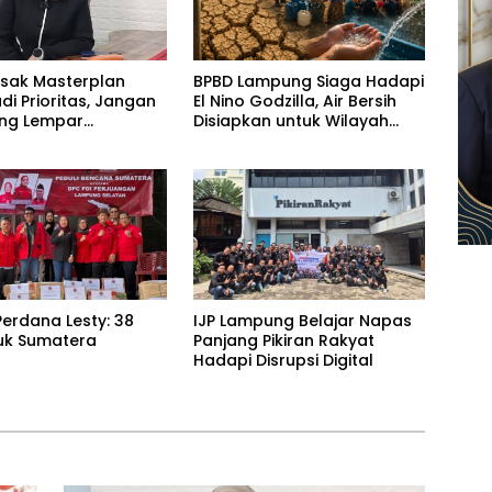
esak Masterplan
BPBD Lampung Siaga Hadapi
adi Prioritas, Jangan
El Nino Godzilla, Air Bersih
ling Lempar
Disiapkan untuk Wilayah
ng Jawab
Rawan Kekeringan
erdana Lesty: 38
IJP Lampung Belajar Napas
uk Sumatera
Panjang Pikiran Rakyat
Hadapi Disrupsi Digital