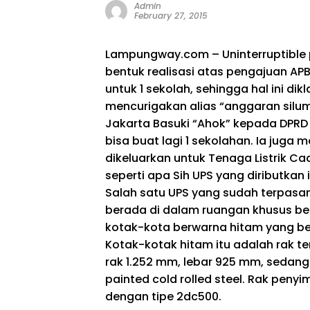
Admin
February 27, 2015
Lampungway.com – Uninterruptible 
bentuk realisasi atas pengajuan APB
untuk 1 sekolah, sehingga hal ini di
mencurigakan alias “anggaran silum
Jakarta Basuki “Ahok” kepada DPRD D
bisa buat lagi 1 sekolahan. Ia juga
dikeluarkan untuk Tenaga Listrik C
seperti apa Sih UPS yang diributkan 
Salah satu UPS yang sudah terpasan
berada di dalam ruangan khusus be
kotak-kota berwarna hitam yang berj
Kotak-kotak hitam itu adalah rak 
rak 1.252 mm, lebar 925 mm, sedangk
painted cold rolled steel. Rak peny
dengan tipe 2dc500.