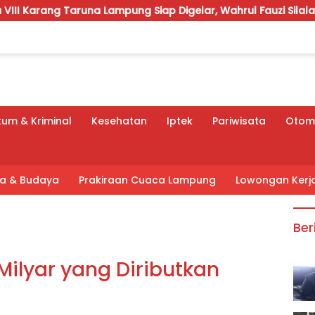
 Lampung Siap Digelar, Wahrul Fauzi Silalahi Calon Tunggal
um & Kriminal
Kesehatan
Iptek
Pariwisata
Otomo
tra & Budaya
Prakiraan Cuaca Lampung
Lowongan Kerj
Ber
6Milyar yang Diributkan