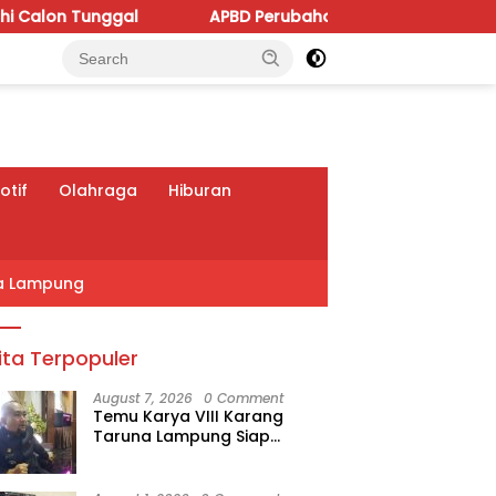
APBD Perubahan 2026 Dipoles, Giri Pastikan Anggaran
tif
Olahraga
Hiburan
a Lampung
ita Terpopuler
August 7, 2026
0 Comment
Temu Karya VIII Karang
Taruna Lampung Siap
Digelar, Wahrul Fauzi Silalahi
Calon Tunggal