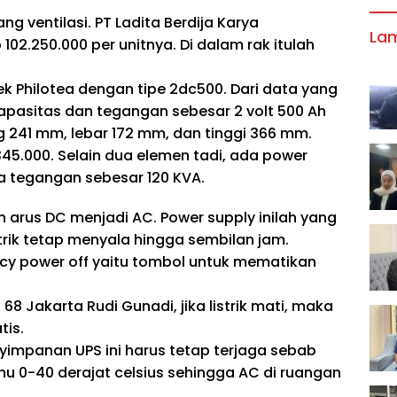
ang ventilasi. PT Ladita Berdija Karya
La
02.250.000 per unitnya. Di dalam rak itulah
ek Philotea dengan tipe 2dc500. Dari data yang
kapasitas dan tegangan sebesar 2 volt 500 Ah
 241 mm, lebar 172 mm, dan tinggi 366 mm.
345.000. Selain dua elemen tadi, ada power
ta tegangan sebesar 120 KVA.
 arus DC menjadi AC. Power supply inilah yang
trik tetap menyala hingga sembilan jam.
ncy power off yaitu tombol untuk mematikan
8 Jakarta Rudi Gunadi, jika listrik mati, maka
tis.
nyimpanan UPS ini harus tetap terjaga sebab
hu 0-40 derajat celsius sehingga AC di ruangan