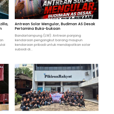
illa,
Antrean Solar Mengular, Budiman AS Desak
n
Pertamina Buka-bukaan
Bandarlampung (LW): Antrean panjang
an
kendaraan pengangkut barang maupun
lai
kendaraan pribadi untuk mendapatkan solar
subsidi di…