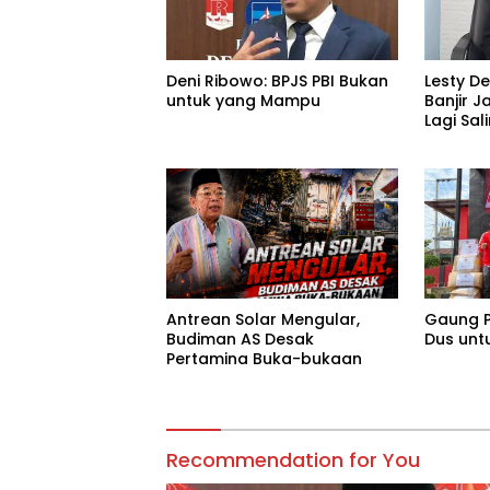
Deni Ribowo: BPJS PBI Bukan
Lesty D
untuk yang Mampu
Banjir J
Lagi Sa
Tanggu
Antrean Solar Mengular,
Gaung P
Budiman AS Desak
Dus unt
Pertamina Buka-bukaan
Recommendation for You