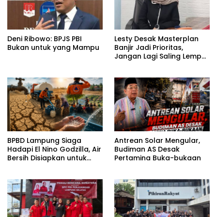
Deni Ribowo: BPJS PBI
Lesty Desak Masterplan
Bukan untuk yang Mampu
Banjir Jadi Prioritas,
Jangan Lagi Saling Lempar
Tanggung Jawab
BPBD Lampung Siaga
Antrean Solar Mengular,
Hadapi El Nino Godzilla, Air
Budiman AS Desak
Bersih Disiapkan untuk
Pertamina Buka-bukaan
Wilayah Rawan
Kekeringan