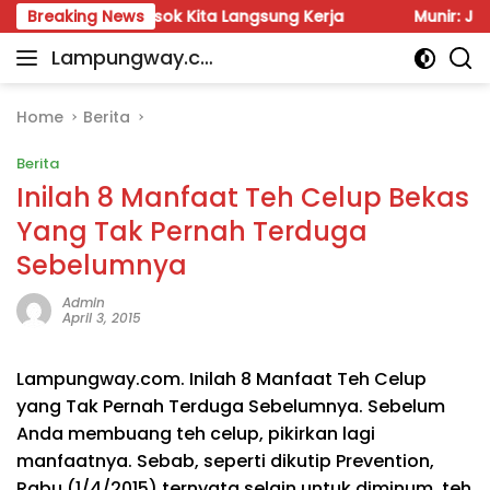
Skip
auzi: Besok Kita Langsung Kerja
Breaking News
Munir: Jangan Dalih
to
Lampungway.co
content
Portal
m
Berita
Daerah
Home
Berita
Lampung
Berita
Terpercaya
dan
Inilah 8 Manfaat Teh Celup Bekas
Terupdate
Yang Tak Pernah Terduga
Sebelumnya
Admin
April 3, 2015
Lampungway.com. Inilah 8 Manfaat Teh Celup
yang Tak Pernah Terduga Sebelumnya. Sebelum
Anda membuang teh celup, pikirkan lagi
manfaatnya. Sebab, seperti dikutip Prevention,
Rabu (1/4/2015) ternyata selain untuk diminum, teh