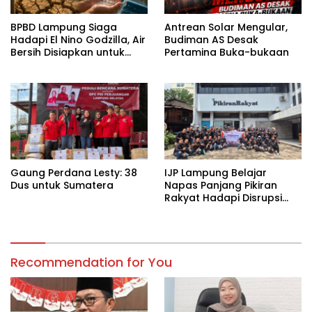
BPBD Lampung Siaga
Antrean Solar Mengular,
Hadapi El Nino Godzilla, Air
Budiman AS Desak
Bersih Disiapkan untuk
Pertamina Buka-bukaan
Wilayah Rawan
Kekeringan
Gaung Perdana Lesty: 38
IJP Lampung Belajar
Dus untuk Sumatera
Napas Panjang Pikiran
Rakyat Hadapi Disrupsi
Digital
Recommendation for You