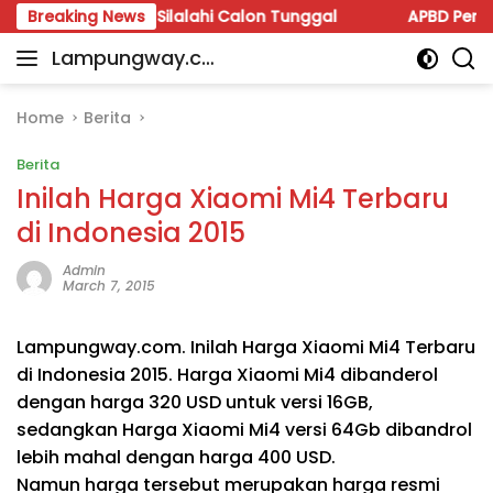
Skip
rul Fauzi Silalahi Calon Tunggal
Breaking News
APBD Perubahan 2026
to
Lampungway.co
content
Portal
m
Berita
Daerah
Home
Berita
Lampung
Berita
Terpercaya
dan
Inilah Harga Xiaomi Mi4 Terbaru
Terupdate
di Indonesia 2015
Admin
March 7, 2015
Lampungway.com. Inilah Harga Xiaomi Mi4 Terbaru
di Indonesia 2015. Harga Xiaomi Mi4 dibanderol
dengan harga 320 USD untuk versi 16GB,
sedangkan Harga Xiaomi Mi4 versi 64Gb dibandrol
lebih mahal dengan harga 400 USD.
Namun harga tersebut merupakan harga resmi