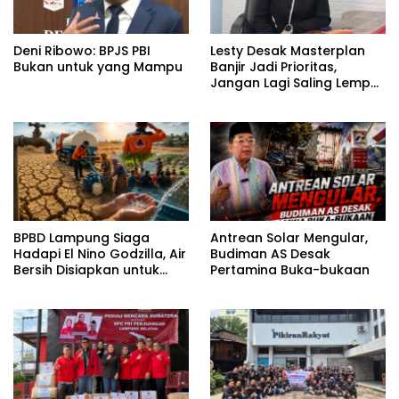
Deni Ribowo: BPJS PBI
Lesty Desak Masterplan
Bukan untuk yang Mampu
Banjir Jadi Prioritas,
Jangan Lagi Saling Lempar
Tanggung Jawab
BPBD Lampung Siaga
Antrean Solar Mengular,
Hadapi El Nino Godzilla, Air
Budiman AS Desak
Bersih Disiapkan untuk
Pertamina Buka-bukaan
Wilayah Rawan
Kekeringan