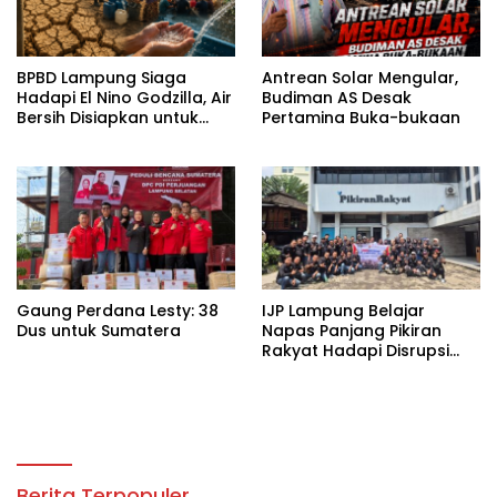
BPBD Lampung Siaga
Antrean Solar Mengular,
Hadapi El Nino Godzilla, Air
Budiman AS Desak
Bersih Disiapkan untuk
Pertamina Buka-bukaan
Wilayah Rawan
Kekeringan
Gaung Perdana Lesty: 38
IJP Lampung Belajar
Dus untuk Sumatera
Napas Panjang Pikiran
Rakyat Hadapi Disrupsi
Digital
Berita Terpopuler