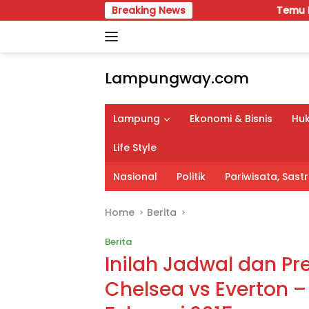
Skip
Breaking News
Temu Karya VIII Karang 
to
content
Lampungway.com
Portal
Berita
Lampung
Ekonomi & Bisnis
Huk
Daerah
Lampung
Life Style
Terpercaya
dan
Nasional
Politik
Pariwisata, Sas
Terupdate
Home
Berita
Berita
Inilah Jadwal dan Pr
Chelsea vs Everton – 