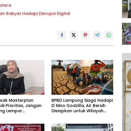
atera
an Rakyat Hadapi Disrupsi Digital
esak Masterplan
BPBD Lampung Siaga Hadapi
adi Prioritas, Jangan
El Nino Godzilla, Air Bersih
ling Lempar
Disiapkan untuk Wilayah
ng Jawab
Rawan Kekeringan