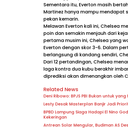
Sementara itu, Everton masih bertah
Martinez hanya mampu mendapat sat
pekan kemarin.
Melawan Everton kali ini, Chelsea m
poin dan semakin menjauh dari kej
pertama musim ini, Chelsea yang w
Everton dengan skor 3-6. Dalam per
berlangsung di kandang sendiri, C
Dari 12 pertandingan, Chelsea menan
laga kontra dua kubu berakhir imban
diprediksi akan dimenangkan oleh C
Related News
Deni Ribowo: BPJS PBI Bukan untuk yan
Lesty Desak Masterplan Banjir Jadi Pri
BPBD Lampung Siaga Hadapi El Nino Godzi
Kekeringan
Antrean Solar Mengular, Budiman AS D