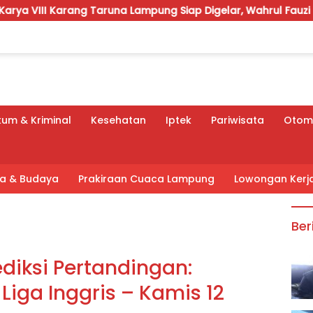
Taruna Lampung Siap Digelar, Wahrul Fauzi Silalahi Calon Tu
um & Kriminal
Kesehatan
Iptek
Pariwisata
Otomo
tra & Budaya
Prakiraan Cuaca Lampung
Lowongan Kerj
Ber
ediksi Pertandingan:
Liga Inggris – Kamis 12