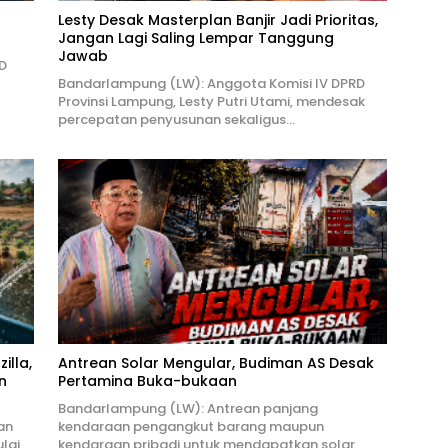
Lesty Desak Masterplan Banjir Jadi Prioritas,
Jangan Lagi Saling Lempar Tanggung
Jawab
D
Bandarlampung (LW): Anggota Komisi IV DPRD
Provinsi Lampung, Lesty Putri Utami, mendesak
percepatan penyusunan sekaligus…
illa,
Antrean Solar Mengular, Budiman AS Desak
n
Pertamina Buka-bukaan
Bandarlampung (LW): Antrean panjang
an
kendaraan pengangkut barang maupun
lai
kendaraan pribadi untuk mendapatkan solar