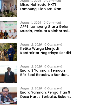
August 1, 2026
0 Comment
Mirza Nahkodai HKTI
Lampung, Siap Satukan
Kekuatan Petani Hadapi
Kemarau
August 1, 2026
0 Comment
APPSI Lampung Utara Gelar
Musda, Perkuat Kolaborasi
Pedagang Pasar Menuju
Indonesia Maju dan
Bermartabat
August 2, 2026
0 Comment
Ketika Warga Menjadi
Kontraktor Negerinya Sendiri
August 2, 2026
0 Comment
Endro S Yahman: Temuan
BPK Soal Beasiswa Bandar
Lampung Bukti Gagalnya
Tata Kelola Berlapis
August 2, 2026
0 Comment
Endro Yahman: Pengalihan 9
Desa Harus Terbuka, Bukan
Kesepakatan Elite