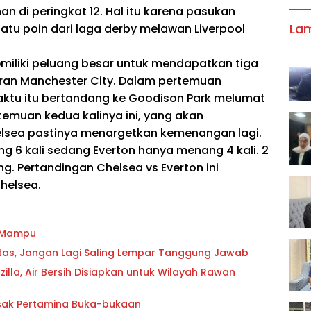
an di peringkat 12. Hal itu karena pasukan
La
u poin dari laga derby melawan Liverpool
emiliki peluang besar untuk mendapatkan tiga
aran Manchester City. Dalam pertemuan
aktu itu bertandang ke Goodison Park melumat
temuan kedua kalinya ini, yang akan
helsea pastinya menargetkan kemenangan lagi.
g 6 kali sedang Everton hanya menang 4 kali. 2
g. Pertandingan Chelsea vs Everton ini
helsea.
g Mampu
oritas, Jangan Lagi Saling Lempar Tanggung Jawab
lla, Air Bersih Disiapkan untuk Wilayah Rawan
esak Pertamina Buka-bukaan