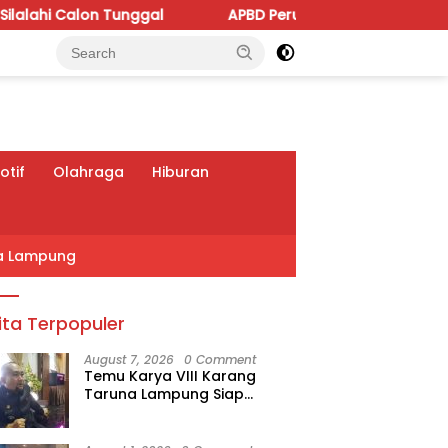
nggal
APBD Perubahan 2026 Dipoles, Giri Pastikan Ang
tif
Olahraga
Hiburan
a Lampung
ita Terpopuler
August 7, 2026
0 Comment
Temu Karya VIII Karang
Taruna Lampung Siap
Digelar, Wahrul Fauzi Silalahi
Calon Tunggal