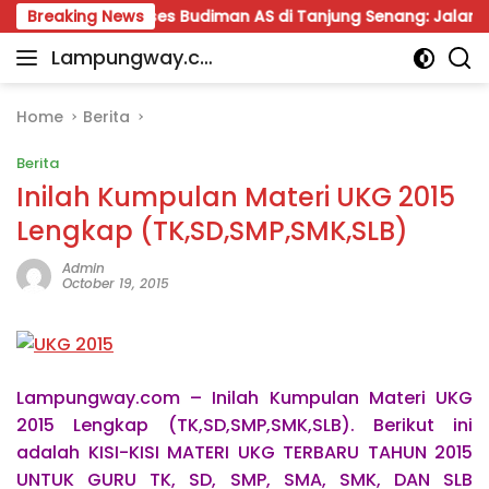
Skip
Reses Budiman AS di Tanjung Senang: Jalan Berlubang hin
Breaking News
to
Lampungway.co
content
Portal
m
Berita
Daerah
Home
Berita
Lampung
Berita
Terpercaya
dan
Inilah Kumpulan Materi UKG 2015
Terupdate
Lengkap (TK,SD,SMP,SMK,SLB)
Admin
October 19, 2015
Lampungway.com – Inilah Kumpulan Materi UKG
2015 Lengkap (TK,SD,SMP,SMK,SLB). Berikut ini
adalah KISI-KISI MATERI UKG TERBARU TAHUN 2015
UNTUK GURU TK, SD, SMP, SMA, SMK, DAN SLB