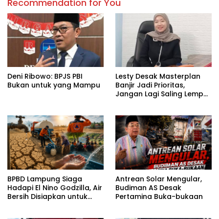
Recommendation for You
Deni Ribowo: BPJS PBI
Lesty Desak Masterplan
Bukan untuk yang Mampu
Banjir Jadi Prioritas,
Jangan Lagi Saling Lempar
Tanggung Jawab
BPBD Lampung Siaga
Antrean Solar Mengular,
Hadapi El Nino Godzilla, Air
Budiman AS Desak
Bersih Disiapkan untuk
Pertamina Buka-bukaan
Wilayah Rawan
Kekeringan