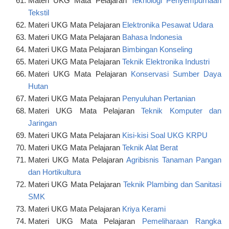
Materi UKG Mata Pelajaran
Teknologi Penyempurnaan
Tekstil
Materi UKG Mata Pelajaran
Elektronika Pesawat Udara
Materi UKG Mata Pelajaran
Bahasa Indonesia
Materi UKG Mata Pelajaran
Bimbingan Konseling
Materi UKG Mata Pelajaran
Teknik Elektronika Industri
Materi UKG Mata Pelajaran
Konservasi Sumber Daya
Hutan
Materi UKG Mata Pelajaran
Penyuluhan Pertanian
Materi UKG Mata Pelajaran
Teknik Komputer dan
Jaringan
Materi UKG Mata Pelajaran
Kisi-kisi Soal UKG KRPU
Materi UKG Mata Pelajaran
Teknik Alat Berat
Materi UKG Mata Pelajaran
Agribisnis Tanaman Pangan
dan Hortikultura
Materi UKG Mata Pelajaran
Teknik Plambing dan Sanitasi
SMK
Materi UKG Mata Pelajaran
Kriya Kerami
Materi UKG Mata Pelajaran
Pemeliharaan Rangka