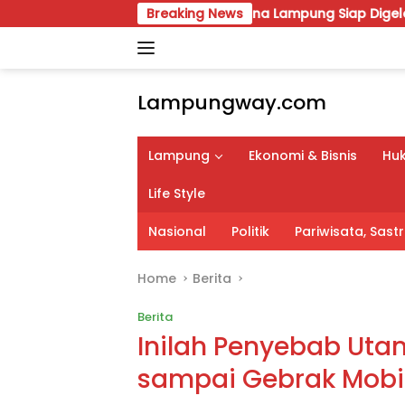
Skip
 VIII Karang Taruna Lampung Siap Digelar, Wahrul Fauzi Sila
Breaking News
to
content
Lampungway.com
Portal
Berita
Lampung
Ekonomi & Bisnis
Huk
Daerah
Lampung
Life Style
Terpercaya
dan
Nasional
Politik
Pariwisata, Sas
Terupdate
Home
Berita
Berita
Inilah Penyebab Uta
sampai Gebrak Mobil