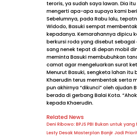
teroris, ya sudah saya lawan. Dia 
mengerti apa-apa supaya kami beri 
Sebelumnya, pada Rabu lalu, tepat
Widodo, Basuki sempat membenta
kepadanya. Kemarahannya dipicu 
berkursi roda yang disebut sebagai
sang nenek tepat di depan mobil di
meminta Basuki membubuhkan tanda
camat agar mengeluarkan surat ket
Menurut Basuki, sengketa lahan itu 
Khaerudin terus membentak serta m
pun akhirnya “dikunci” oleh ajudan
berada di gerbang Balai Kota. “Ahok 
kepada Khaerudin.
Related News
Deni Ribowo: BPJS PBI Bukan untuk yan
Lesty Desak Masterplan Banjir Jadi Pri