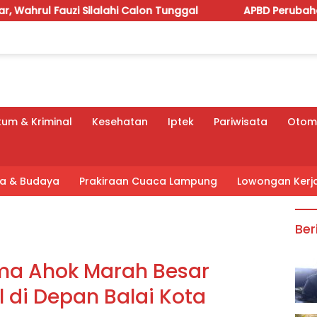
lahi Calon Tunggal
APBD Perubahan 2026 Dipoles, Giri
um & Kriminal
Kesehatan
Iptek
Pariwisata
Otomo
tra & Budaya
Prakiraan Cuaca Lampung
Lowongan Kerj
Ber
ma Ahok Marah Besar
 di Depan Balai Kota