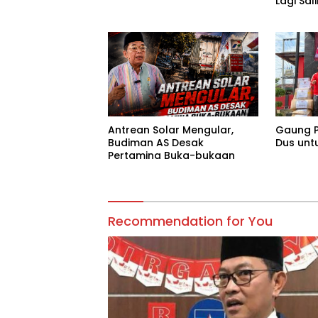
Lagi Sa
Tanggu
Antrean Solar Mengular,
Gaung P
Budiman AS Desak
Dus unt
Pertamina Buka-bukaan
Recommendation for You