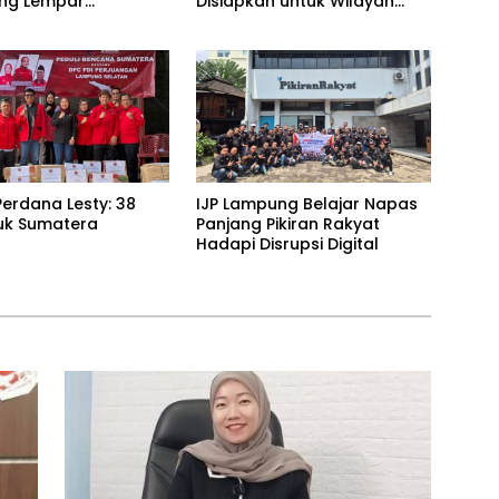
ling Lempar
Disiapkan untuk Wilayah
ng Jawab
Rawan Kekeringan
erdana Lesty: 38
IJP Lampung Belajar Napas
uk Sumatera
Panjang Pikiran Rakyat
Hadapi Disrupsi Digital