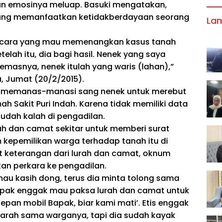
n emosinya meluap. Basuki mengatakan,
ang memanfaatkan ketidakberdayaan seorang
La
gacara yang mau memenangkan kasus tanah
setelah itu, dia bagi hasil. Nenek yang saya
emasnya, nenek itulah yang waris (lahan),”
a, Jumat (20/2/2015).
i, memanas-manasi sang nenek untuk merebut
h Sakit Puri Indah. Karena tidak memiliki data
sudah kalah di pengadilan.
h dan camat sekitar untuk memberi surat
kepemilikan warga terhadap tanah itu di
t keterangan dari lurah dan camat, oknum
an perkara ke pengadilan.
au kasih dong, terus dia minta tolong sama
apak enggak mau paksa lurah dan camat untuk
epan mobil Bapak, biar kami mati’. Etis enggak
arah sama warganya, tapi dia sudah kayak