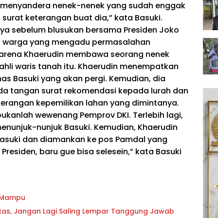
itu menyandera nenek-nenek yang sudah enggak
surat keterangan buat dia,” kata Basuki.
nya sebelum blusukan bersama Presiden Joko
k warga yang mengadu permasalahan
karena Khaerudin membawa seorang nenek
 ahli waris tanah itu. Khaerudin menempatkan
nas Basuki yang akan pergi. Kemudian, dia
 tangan surat rekomendasi kepada lurah dan
erangan kepemilikan lahan yang dimintanya.
bukanlah wewenang Pemprov DKI. Terlebih lagi,
enunjuk-nunjuk Basuki. Kemudian, Khaerudin
 Basuki dan diamankan ke pos Pamdal yang
Presiden, baru gue bisa selesein,” kata Basuki
g Mampu
oritas, Jangan Lagi Saling Lempar Tanggung Jawab