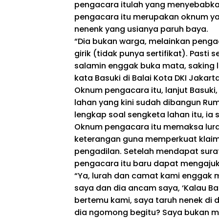
pengacara itulah yang menyebabka
pengacara itu merupakan oknum y
nenenk yang usianya paruh baya.
“Dia bukan warga, melainkan pen
girik (tidak punya sertifikat). Pasti 
salamin enggak buka mata, saking l
kata Basuki di Balai Kota DKI Jakart
Oknum pengacara itu, lanjut Basuk
lahan yang kini sudah dibangun Ruma
lengkap soal sengketa lahan itu, ia 
Oknum pengacara itu memaksa lura
keterangan guna memperkuat klaim 
pengadilan. Setelah mendapat sura
pengacara itu baru dapat mengajuk
“Ya, lurah dan camat kami enggak m
saya dan dia ancam saya, ‘Kalau B
bertemu kami, saya taruh nenek di d
dia ngomong begitu? Saya bukan m