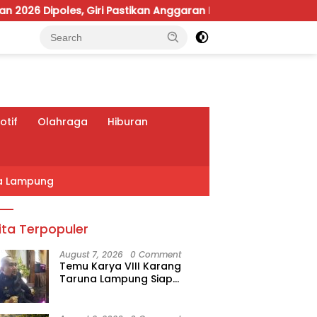
 Pastikan Anggaran Fokus Program Prioritas
Viral Po
tif
Olahraga
Hiburan
a Lampung
ita Terpopuler
August 7, 2026
0 Comment
Temu Karya VIII Karang
Taruna Lampung Siap
Digelar, Wahrul Fauzi Silalahi
Calon Tunggal