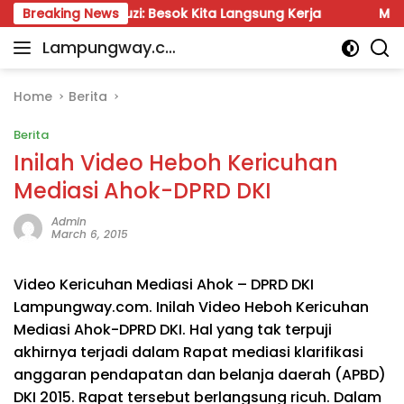
Skip
rul Fauzi: Besok Kita Langsung Kerja
Breaking News
Munir: Jangan 
to
Lampungway.co
content
Portal
m
Berita
Daerah
Home
Berita
Lampung
Berita
Terpercaya
dan
Inilah Video Heboh Kericuhan
Terupdate
Mediasi Ahok-DPRD DKI
Admin
March 6, 2015
Video Kericuhan Mediasi Ahok – DPRD DKI
Lampungway.com. Inilah Video Heboh Kericuhan
Mediasi Ahok-DPRD DKI. Hal yang tak terpuji
akhirnya terjadi dalam Rapat mediasi klarifikasi
anggaran pendapatan dan belanja daerah (APBD)
DKI 2015. Rapat tersebut berlangsung ricuh. Dalam