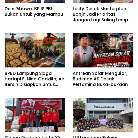
Deni Ribowo: BPJS PBI
Lesty Desak Masterplan
Bukan untuk yang Mampu
Banjir Jadi Prioritas,
Jangan Lagi Saling Lempar
Tanggung Jawab
BPBD Lampung Siaga
Antrean Solar Mengular,
Hadapi El Nino Godzilla, Air
Budiman AS Desak
Bersih Disiapkan untuk
Pertamina Buka-bukaan
Wilayah Rawan
Kekeringan
Gaung Perdana Lesty: 38
IJP Lampung Belajar