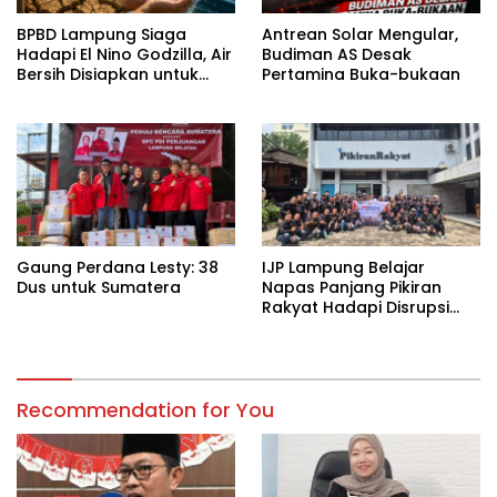
BPBD Lampung Siaga
Antrean Solar Mengular,
Hadapi El Nino Godzilla, Air
Budiman AS Desak
Bersih Disiapkan untuk
Pertamina Buka-bukaan
Wilayah Rawan
Kekeringan
Gaung Perdana Lesty: 38
IJP Lampung Belajar
Dus untuk Sumatera
Napas Panjang Pikiran
Rakyat Hadapi Disrupsi
Digital
Recommendation for You