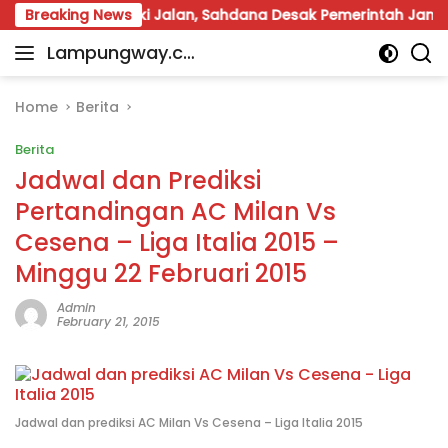
Skip
n Perbaiki Jalan, Sahdana Desak Pemerintah Jangan Tutup
Breaking News
to
Lampungway.co
content
Portal
m
Berita
Daerah
Home
Berita
Lampung
Berita
Terpercaya
dan
Jadwal dan Prediksi
Terupdate
Pertandingan AC Milan Vs
Cesena – Liga Italia 2015 –
Minggu 22 Februari 2015
Admin
February 21, 2015
Jadwal dan prediksi AC Milan Vs Cesena – Liga Italia 2015