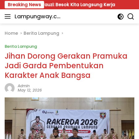
Skip
ahrul Fauzi: Besok Kita Langsung Kerja
Breaking News
Munir: Janga
to
Lampungway.co
content
Portal
m
Berita
Daerah
Home
Berita Lampung
Lampung
Berita Lampung
Terpercaya
dan
Jihan Dorong Gerakan Pramuka
Terupdate
Jadi Garda Pembentukan
Karakter Anak Bangsa
Admin
May 12, 2026