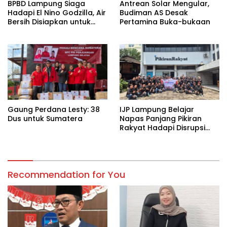
BPBD Lampung Siaga
Antrean Solar Mengular,
Hadapi El Nino Godzilla, Air
Budiman AS Desak
Bersih Disiapkan untuk
Pertamina Buka-bukaan
Wilayah Rawan
Kekeringan
Gaung Perdana Lesty: 38
IJP Lampung Belajar
Dus untuk Sumatera
Napas Panjang Pikiran
Rakyat Hadapi Disrupsi
Digital
Recommendation for You