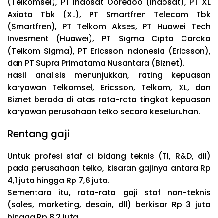
(Telkomsel), PT Indosat Ooredoo (Indosat), PT XL
Axiata Tbk (XL), PT Smartfren Telecom Tbk
(Smartfren), PT Telkom Akses, PT Huawei Tech
Invesment (Huawei), PT Sigma Cipta Caraka
(Telkom Sigma), PT Ericsson Indonesia (Ericsson),
dan PT Supra Primatama Nusantara (Biznet).
Hasil analisis menunjukkan, rating kepuasan
karyawan Telkomsel, Ericsson, Telkom, XL, dan
Biznet berada di atas rata-rata tingkat kepuasan
karyawan perusahaan telko secara keseluruhan.
Rentang gaji
Untuk profesi staf di bidang teknis (TI, R&D, dll)
pada perusahaan telko, kisaran gajinya antara Rp
4,1 juta hingga Rp 7,6 juta.
Sementara itu, rata-rata gaji staf non-teknis
(sales, marketing, desain, dll) berkisar Rp 3 juta
hingga Rp 8,2 juta.