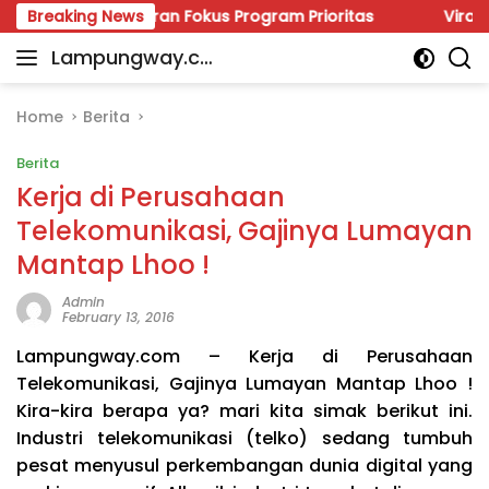
Skip
kan Anggaran Fokus Program Prioritas
Breaking News
Viral Polemik 
to
Lampungway.co
content
Portal
m
Berita
Daerah
Home
Berita
Lampung
Berita
Terpercaya
dan
Kerja di Perusahaan
Terupdate
Telekomunikasi, Gajinya Lumayan
Mantap Lhoo !
Admin
February 13, 2016
Lampungway.com – Kerja di Perusahaan
Telekomunikasi, Gajinya Lumayan Mantap Lhoo !
Kira-kira berapa ya? mari kita simak berikut ini.
Industri telekomunikasi (telko) sedang tumbuh
pesat menyusul perkembangan dunia digital yang