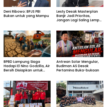
Deni Ribowo: BPJS PBI
Lesty Desak Masterplan
Bukan untuk yang Mampu
Banjir Jadi Prioritas,
Jangan Lagi Saling Lempar
Tanggung Jawab
BPBD Lampung Siaga
Antrean Solar Mengular,
Hadapi El Nino Godzilla, Air
Budiman AS Desak
Bersih Disiapkan untuk
Pertamina Buka-bukaan
Wilayah Rawan
Kekeringan