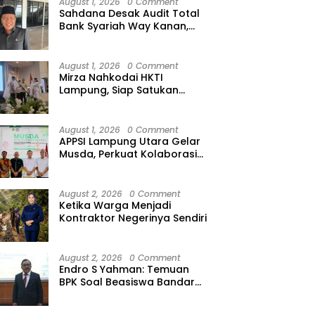
August 1, 2026
0 Comment
Sahdana Desak Audit Total
Bank Syariah Way Kanan,
Minta Dirut hingga Jajaran
Diperiksa
August 1, 2026
0 Comment
Mirza Nahkodai HKTI
Lampung, Siap Satukan
Kekuatan Petani Hadapi
Kemarau
August 1, 2026
0 Comment
APPSI Lampung Utara Gelar
Musda, Perkuat Kolaborasi
Pedagang Pasar Menuju
Indonesia Maju dan
Bermartabat
August 2, 2026
0 Comment
Ketika Warga Menjadi
Kontraktor Negerinya Sendiri
August 2, 2026
0 Comment
Endro S Yahman: Temuan
BPK Soal Beasiswa Bandar
Lampung Bukti Gagalnya
Tata Kelola Berlapis