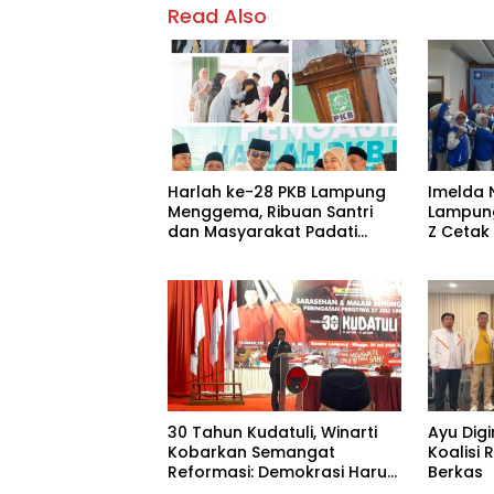
Read Also
Harlah ke-28 PKB Lampung
Imelda 
Menggema, Ribuan Santri
Lampung
dan Masyarakat Padati
Z Cetak
Pengajian Akbar di
Peremp
Candipuro
30 Tahun Kudatuli, Winarti
Ayu Digi
Kobarkan Semangat
Koalisi
Reformasi: Demokrasi Harus
Berkas
Tetap Hidup¹