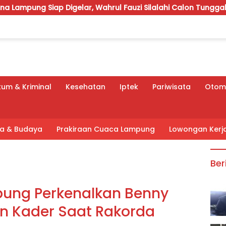
gelar, Wahrul Fauzi Silalahi Calon Tunggal
APBD Peru
um & Kriminal
Kesehatan
Iptek
Pariwisata
Otomo
tra & Budaya
Prakiraan Cuaca Lampung
Lowongan Kerj
Ber
pung Perkenalkan Benny
n Kader Saat Rakorda