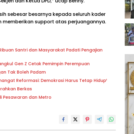
Sekjen dan Ketua DPD,” ucap Benny.
ih sebesar besarnya kepada seluruh kader
lah memberikan support atas perjuangannya.
buan Santri dan Masyarakat Padati Pengajian
angkul Gen Z Cetak Pemimpin Perempuan
angan Tak Boleh Padam
mangat Reformasi: Demokrasi Harus Tetap Hidup¹
Serahkan Berkas
 di Pesawaran dan Metro