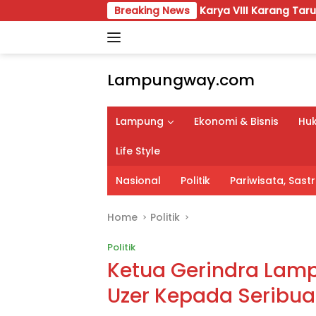
Skip
Temu Karya VIII Karang Taruna Lampung Siap Di
Breaking News
to
content
Lampungway.com
Portal
Berita
Lampung
Ekonomi & Bisnis
Huk
Daerah
Lampung
Life Style
Terpercaya
dan
Nasional
Politik
Pariwisata, Sas
Terupdate
Home
Politik
Politik
Ketua Gerindra Lam
Uzer Kepada Seribua