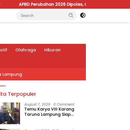
bahan 2026 Dipoles, Giri Pastikan Anggaran Fokus Program Pr
tif
Olahraga
Hiburan
a Lampung
ita Terpopuler
August 7, 2026
0 Comment
Temu Karya VIII Karang
Taruna Lampung Siap
Digelar, Wahrul Fauzi Silalahi
Calon Tunggal