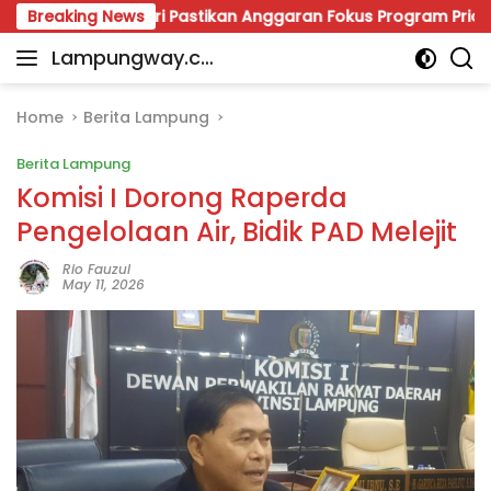
Skip
oles, Giri Pastikan Anggaran Fokus Program Prioritas
Breaking News
to
Lampungway.co
content
Portal
m
Berita
Daerah
Home
Berita Lampung
Lampung
Berita Lampung
Terpercaya
dan
Komisi I Dorong Raperda
Terupdate
Pengelolaan Air, Bidik PAD Melejit
Rio Fauzul
May 11, 2026