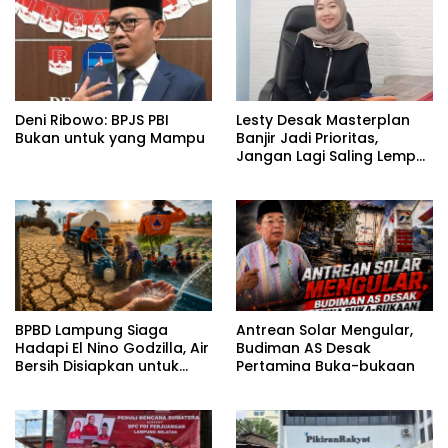
Deni Ribowo: BPJS PBI
Lesty Desak Masterplan
Bukan untuk yang Mampu
Banjir Jadi Prioritas,
Jangan Lagi Saling Lempar
Tanggung Jawab
BPBD Lampung Siaga
Antrean Solar Mengular,
Hadapi El Nino Godzilla, Air
Budiman AS Desak
Bersih Disiapkan untuk
Pertamina Buka-bukaan
Wilayah Rawan
Kekeringan