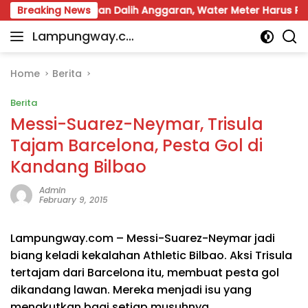
Skip
unir: Jangan Dalih Anggaran, Water Meter Harus Prioritas
Breaking News
to
Lampungway.co
content
Portal
m
Berita
Daerah
Home
Berita
Lampung
Berita
Terpercaya
dan
Messi-Suarez-Neymar, Trisula
Terupdate
Tajam Barcelona, Pesta Gol di
Kandang Bilbao
Admin
February 9, 2015
Lampungway.com – Messi-Suarez-Neymar jadi
biang keladi kekalahan Athletic Bilbao. Aksi Trisula
tertajam dari Barcelona itu, membuat pesta gol
dikandang lawan. Mereka menjadi isu yang
menakutkan bagi setiap musuhnya.