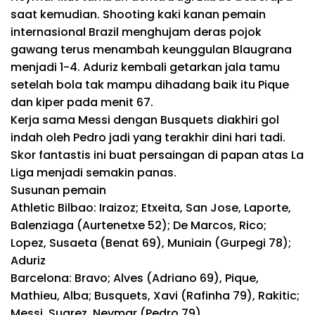
saat kemudian. Shooting kaki kanan pemain
internasional Brazil menghujam deras pojok
gawang terus menambah keunggulan Blaugrana
menjadi 1-4. Aduriz kembali getarkan jala tamu
setelah bola tak mampu dihadang baik itu Pique
dan kiper pada menit 67.
Kerja sama Messi dengan Busquets diakhiri gol
indah oleh Pedro jadi yang terakhir dini hari tadi.
Skor fantastis ini buat persaingan di papan atas La
Liga menjadi semakin panas.
Susunan pemain
Athletic Bilbao
: Iraizoz; Etxeita, San Jose, Laporte,
Balenziaga (Aurtenetxe 52); De Marcos, Rico;
Lopez, Susaeta (Benat 69), Muniain (Gurpegi 78);
Aduriz
Barcelona
: Bravo; Alves (Adriano 69), Pique,
Mathieu, Alba; Busquets, Xavi (Rafinha 79), Rakitic;
Messi, Suarez, Neymar (Pedro 79)