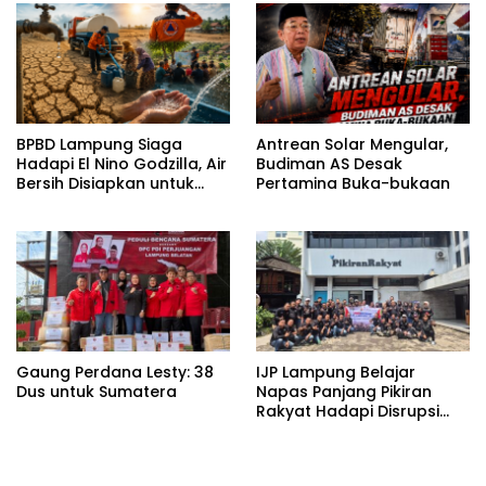
BPBD Lampung Siaga
Antrean Solar Mengular,
Hadapi El Nino Godzilla, Air
Budiman AS Desak
Bersih Disiapkan untuk
Pertamina Buka-bukaan
Wilayah Rawan
Kekeringan
Gaung Perdana Lesty: 38
IJP Lampung Belajar
Dus untuk Sumatera
Napas Panjang Pikiran
Rakyat Hadapi Disrupsi
Digital