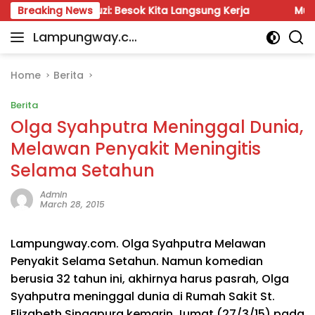
Skip
hrul Fauzi: Besok Kita Langsung Kerja
Breaking News
Munir: Jangan
to
Lampungway.co
content
Portal
m
Berita
Daerah
Home
Berita
Lampung
Berita
Terpercaya
dan
Olga Syahputra Meninggal Dunia,
Terupdate
Melawan Penyakit Meningitis
Selama Setahun
Admin
March 28, 2015
Lampungway.com. Olga Syahputra Melawan
Penyakit Selama Setahun. Namun komedian
berusia 32 tahun ini, akhirnya harus pasrah, Olga
Syahputra meninggal dunia di Rumah Sakit St.
Elizabeth Singapura kemarin Jumat (27/3/15) pada