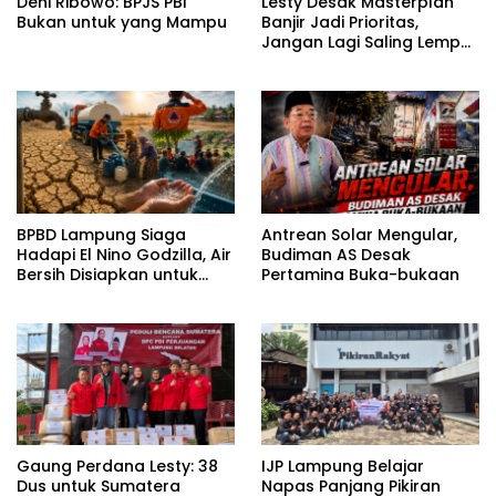
Deni Ribowo: BPJS PBI
Lesty Desak Masterplan
Bukan untuk yang Mampu
Banjir Jadi Prioritas,
Jangan Lagi Saling Lempar
Tanggung Jawab
BPBD Lampung Siaga
Antrean Solar Mengular,
Hadapi El Nino Godzilla, Air
Budiman AS Desak
Bersih Disiapkan untuk
Pertamina Buka-bukaan
Wilayah Rawan
Kekeringan
Gaung Perdana Lesty: 38
IJP Lampung Belajar
Dus untuk Sumatera
Napas Panjang Pikiran