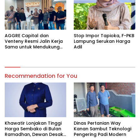
AGGRE Capital dan
Stop Impor Tapioka, F-PKB
Venteny Resmi Jalin Kerja
Lampung Serukan Harga
Sama untuk Mendukung
Adil
Kemajuan UMKM di
Indonesia
Recommendation for You
Khawatir Lonjakan Tinggi
Dinas Pertanian Way
Harga Sembako di Bulan
Kanan Sambut Teknologi
Ramadhan, Dewan Desak
Pengering Padi Modern