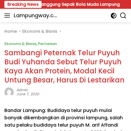
Skip
Mesuji Jadi Panggung Sepak Bola Muda Lampung
Breaking News
Warga
to
Lampungway.co
content
Portal
m
Berita
Daerah
Home
Ekonomi & Bisnis
Lampung
Ekonomi & Bisnis
,
Pertanian
Terpercaya
dan
Sambangi Peternak Telur Puyuh
Terupdate
Budi Yuhanda Sebut Telur Puyuh
Kaya Akan Protein, Modal Kecil
Untung Besar, Harus Di Lestarikan
Admin
June 7, 2020
Bandar Lampung: Budidaya telur puyuh mulai
banyak dikembangkan di provinsi lampung, salah
satu pelaku budidaya telur puyuh M. arif Affandi