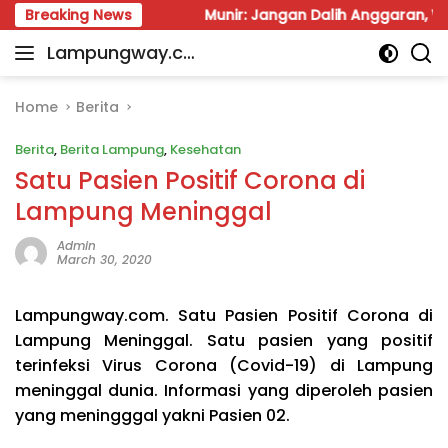
Skip
ng Kerja
Breaking News
Munir: Jangan Dalih Anggaran, Water Meter H
to
Lampungway.co
content
Portal
m
Berita
Daerah
Home
Berita
Lampung
Berita
,
Berita Lampung
,
Kesehatan
Terpercaya
dan
Satu Pasien Positif Corona di
Terupdate
Lampung Meninggal
Admin
March 30, 2020
Lampungway.com. Satu Pasien Positif Corona di
Lampung Meninggal. Satu pasien yang positif
terinfeksi Virus Corona (Covid-19) di Lampung
meninggal dunia. Informasi yang diperoleh pasien
yang meningggal yakni Pasien 02.