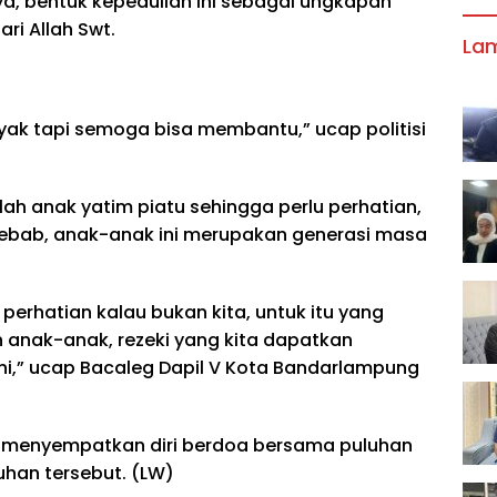
a, bentuk kepedulian ini sebagai ungkapan
ri Allah Swt.
La
nyak tapi semoga bisa membantu,” ucap politisi
ah anak yatim piatu sehingga perlu perhatian,
 Sebab, anak-anak ini merupakan generasi masa
erhatian kalau bukan kita, untuk itu yang
an anak-anak, rezeki yang kita dapatkan
ni,” ucap Bacaleg Dapil V Kota Bandarlampung
 menyempatkan diri berdoa bersama puluhan
uhan tersebut. (LW)