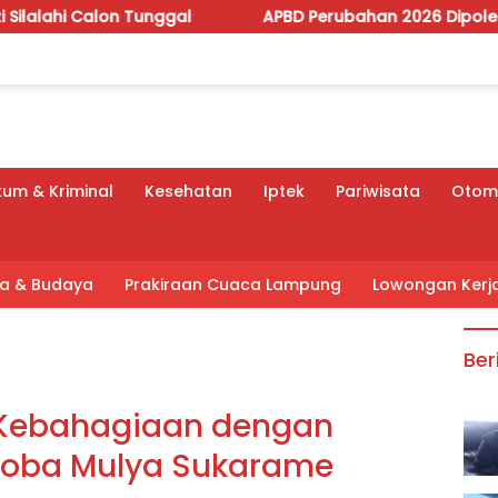
nggal
APBD Perubahan 2026 Dipoles, Giri Pastikan An
um & Kriminal
Kesehatan
Iptek
Pariwisata
Otomo
tra & Budaya
Prakiraan Cuaca Lampung
Lowongan Kerj
Ber
 Kebahagiaan dengan
roba Mulya Sukarame