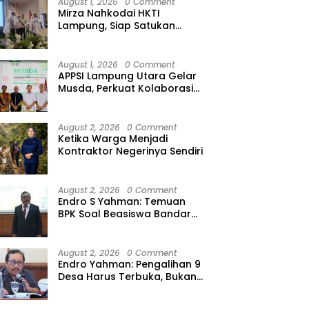
August 1, 2026
0 Comment
Mirza Nahkodai HKTI
Lampung, Siap Satukan
Kekuatan Petani Hadapi
Kemarau
August 1, 2026
0 Comment
APPSI Lampung Utara Gelar
Musda, Perkuat Kolaborasi
Pedagang Pasar Menuju
Indonesia Maju dan
Bermartabat
August 2, 2026
0 Comment
Ketika Warga Menjadi
Kontraktor Negerinya Sendiri
August 2, 2026
0 Comment
Endro S Yahman: Temuan
BPK Soal Beasiswa Bandar
Lampung Bukti Gagalnya
Tata Kelola Berlapis
August 2, 2026
0 Comment
Endro Yahman: Pengalihan 9
Desa Harus Terbuka, Bukan
Kesepakatan Elite