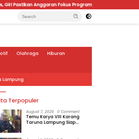
ggaran Fokus Program Prioritas
Viral Polemik IGD RS
tif
Olahraga
Hiburan
a Lampung
ita Terpopuler
August 7, 2026
0 Comment
Temu Karya VIII Karang
Taruna Lampung Siap
Digelar, Wahrul Fauzi Silalahi
Calon Tunggal