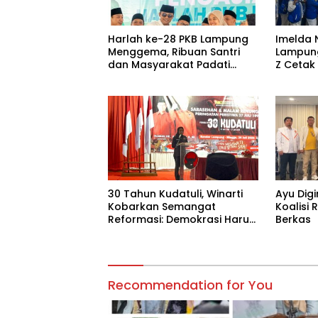
Harlah ke-28 PKB Lampung
Imelda 
Menggema, Ribuan Santri
Lampung
dan Masyarakat Padati
Z Cetak
Pengajian Akbar di
Peremp
Candipuro
30 Tahun Kudatuli, Winarti
Ayu Digi
Kobarkan Semangat
Koalisi
Reformasi: Demokrasi Harus
Berkas
Tetap Hidup¹
Recommendation for You