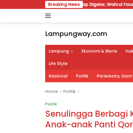
Skip
Taruna Lampung Siap Digelar, Wahrul Fauzi Silalahi Calon Tu
Breaking News
to
content
Lampungway.com
Portal
Berita
Lampung
Ekonomi & Bisnis
Huk
Daerah
Lampung
Life Style
Terpercaya
dan
Nasional
Politik
Pariwisata, Sas
Terupdate
Home
Politik
Politik
Senulingga Berbagi
Anak-anak Panti Qo