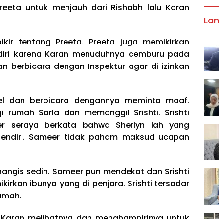
eeta untuk menjauh dari Rishabh lalu Karan
La
kir tentang Preeta. Preeta juga memikirkan
iri karena Karan menuduhnya cemburu pada
dan berbicara dengan Inspektur agar di izinkan
sel dan berbicara dengannya meminta maaf.
rumah Sarla dan memanggil Srishti. Srishti
r seraya berkata bahwa Sherlyn lah yang
endiri. Sameer tidak paham maksud ucapan
nangis sedih. Sameer pun mendekat dan Srishti
rkan ibunya yang di penjara. Srishti tersadar
umah.
. Karan melihatnya dan menghampirinya untuk