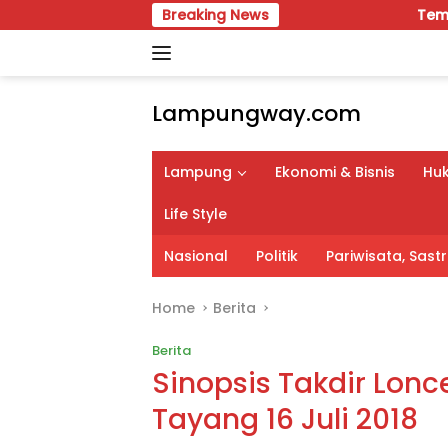
Skip
Breaking News
Temu Karya VIII Karang
to
content
Lampungway.com
Portal
Berita
Lampung
Ekonomi & Bisnis
Huk
Daerah
Lampung
Life Style
Terpercaya
dan
Nasional
Politik
Pariwisata, Sas
Terupdate
Home
Berita
Berita
Sinopsis Takdir Lonc
Tayang 16 Juli 2018