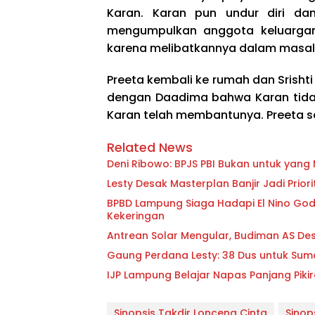
Karan. Karan pun undur diri d
mengumpulkan anggota keluarga
karena melibatkannya dalam masal
Preeta kembali ke rumah dan Srish
dengan Daadima bahwa Karan tidak 
Karan telah membantunya. Preeta se
Related News
Deni Ribowo: BPJS PBI Bukan untuk yan
Lesty Desak Masterplan Banjir Jadi Pri
BPBD Lampung Siaga Hadapi El Nino Godzi
Kekeringan
Antrean Solar Mengular, Budiman AS D
Gaung Perdana Lesty: 38 Dus untuk Sum
IJP Lampung Belajar Napas Panjang Pikir
Sinopsis Takdir Lonceng Cinta
Sinop