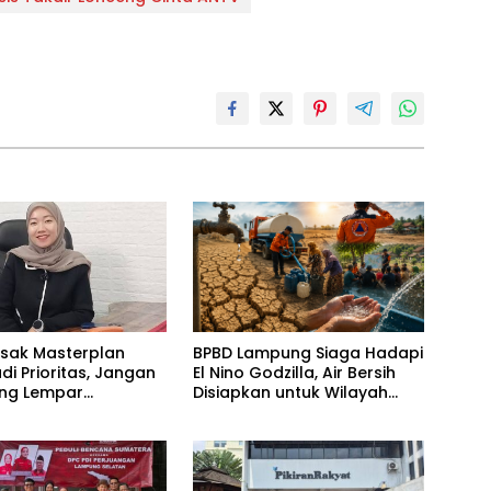
esak Masterplan
BPBD Lampung Siaga Hadapi
adi Prioritas, Jangan
El Nino Godzilla, Air Bersih
ling Lempar
Disiapkan untuk Wilayah
ng Jawab
Rawan Kekeringan