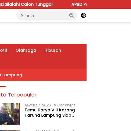
unggal
APBD Perubahan 2026 Dipoles, Giri Pastikan A
tif
Olahraga
Hiburan
a Lampung
ita Terpopuler
August 7, 2026
0 Comment
Temu Karya VIII Karang
Taruna Lampung Siap
Digelar, Wahrul Fauzi Silalahi
Calon Tunggal