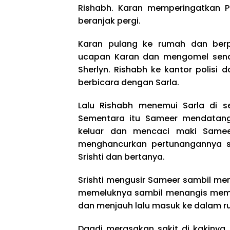
Rishabh. Karan memperingatkan Pr
beranjak pergi.
Karan pulang ke rumah dan berpi
ucapan Karan dan mengomel send
Sherlyn. Rishabh ke kantor polisi 
berbicara dengan Sarla.
Lalu Rishabh menemui Sarla di 
Sementara itu Sameer mendatangi 
keluar dan mencaci maki Samee
menghancurkan pertunangannya s
Srishti dan bertanya.
Srishti mengusir Sameer sambil me
memeluknya sambil menangis memiki
dan menjauh lalu masuk ke dalam r
Daadi merasakan sakit di kakinya