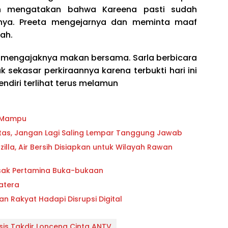
an mengatakan bahwa Kareena pasti sudah
nya. Preeta mengejarnya dan meminta maaf
ah.
ti mengajaknya makan bersama. Sarla berbicara
sekasar perkiraannya karena terbukti hari ini
ndiri terlihat terus melamun
g Mampu
oritas, Jangan Lagi Saling Lempar Tanggung Jawab
lla, Air Bersih Disiapkan untuk Wilayah Rawan
esak Pertamina Buka-bukaan
atera
an Rakyat Hadapi Disrupsi Digital
sis Takdir Lonceng Cinta ANTV