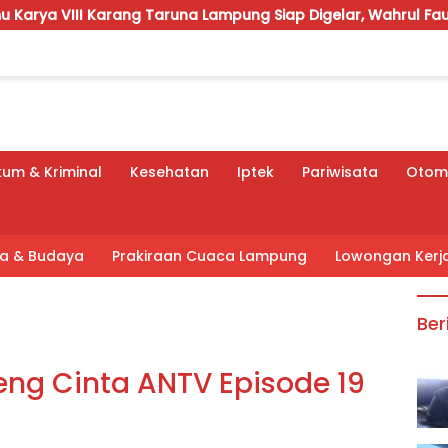
 Taruna Lampung Siap Digelar, Wahrul Fauzi Silalahi Calon T
um & Kriminal
Kesehatan
Iptek
Pariwisata
Otomo
tra & Budaya
Prakiraan Cuaca Lampung
Lowongan Kerj
Ber
eng Cinta ANTV Episode 19