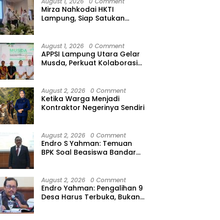
August 1, 2026
0 Comment
Mirza Nahkodai HKTI
Lampung, Siap Satukan
Kekuatan Petani Hadapi
Kemarau
August 1, 2026
0 Comment
APPSI Lampung Utara Gelar
Musda, Perkuat Kolaborasi
Pedagang Pasar Menuju
Indonesia Maju dan
Bermartabat
August 2, 2026
0 Comment
Ketika Warga Menjadi
Kontraktor Negerinya Sendiri
August 2, 2026
0 Comment
Endro S Yahman: Temuan
BPK Soal Beasiswa Bandar
Lampung Bukti Gagalnya
Tata Kelola Berlapis
August 2, 2026
0 Comment
Endro Yahman: Pengalihan 9
Desa Harus Terbuka, Bukan
Kesepakatan Elite