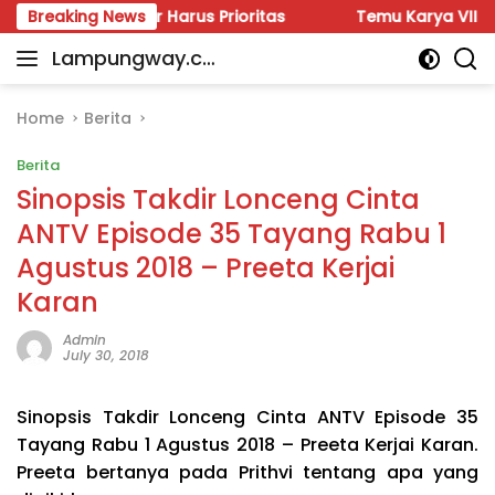
Skip
ter Meter Harus Prioritas
Breaking News
Temu Karya VIII Karang Tar
to
Lampungway.co
content
Portal
m
Berita
Daerah
Home
Berita
Lampung
Berita
Terpercaya
dan
Sinopsis Takdir Lonceng Cinta
Terupdate
ANTV Episode 35 Tayang Rabu 1
Agustus 2018 – Preeta Kerjai
Karan
Admin
July 30, 2018
Sinopsis Takdir Lonceng Cinta ANTV Episode 35
Tayang Rabu 1 Agustus 2018 – Preeta Kerjai Karan.
Preeta bertanya pada Prithvi tentang apa yang