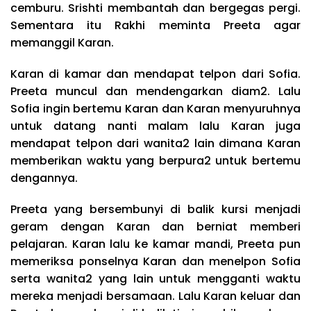
cemburu. Srishti membantah dan bergegas pergi.
Sementara itu Rakhi meminta Preeta agar
memanggil Karan.
Karan di kamar dan mendapat telpon dari Sofia.
Preeta muncul dan mendengarkan diam2. Lalu
Sofia ingin bertemu Karan dan Karan menyuruhnya
untuk datang nanti malam lalu Karan juga
mendapat telpon dari wanita2 lain dimana Karan
memberikan waktu yang berpura2 untuk bertemu
dengannya.
Preeta yang bersembunyi di balik kursi menjadi
geram dengan Karan dan berniat memberi
pelajaran. Karan lalu ke kamar mandi, Preeta pun
memeriksa ponselnya Karan dan menelpon Sofia
serta wanita2 yang lain untuk mengganti waktu
mereka menjadi bersamaan. Lalu Karan keluar dan