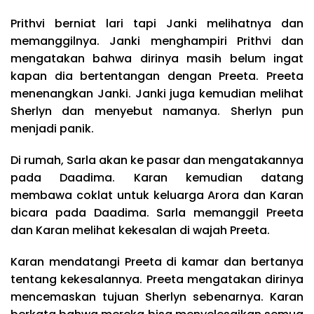
Prithvi berniat lari tapi Janki melihatnya dan
memanggilnya. Janki menghampiri Prithvi dan
mengatakan bahwa dirinya masih belum ingat
kapan dia bertentangan dengan Preeta. Preeta
menenangkan Janki. Janki juga kemudian melihat
Sherlyn dan menyebut namanya. Sherlyn pun
menjadi panik.
Di rumah, Sarla akan ke pasar dan mengatakannya
pada Daadima. Karan kemudian datang
membawa coklat untuk keluarga Arora dan Karan
bicara pada Daadima. Sarla memanggil Preeta
dan Karan melihat kekesalan di wajah Preeta.
Karan mendatangi Preeta di kamar dan bertanya
tentang kekesalannya. Preeta mengatakan dirinya
mencemaskan tujuan Sherlyn sebenarnya. Karan