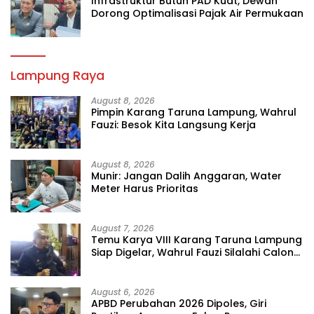
Infrastruktur Butuh PAD Kuat, Dewan
Dorong Optimalisasi Pajak Air Permukaan
Lampung Raya
August 8, 2026
Pimpin Karang Taruna Lampung, Wahrul
Fauzi: Besok Kita Langsung Kerja
August 8, 2026
Munir: Jangan Dalih Anggaran, Water
Meter Harus Prioritas
August 7, 2026
Temu Karya VIII Karang Taruna Lampung
Siap Digelar, Wahrul Fauzi Silalahi Calon
Tunggal
August 6, 2026
APBD Perubahan 2026 Dipoles, Giri