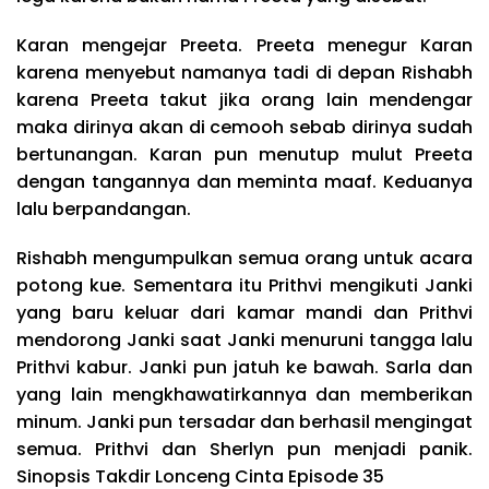
Karan mengejar Preeta. Preeta menegur Karan
karena menyebut namanya tadi di depan Rishabh
karena Preeta takut jika orang lain mendengar
maka dirinya akan di cemooh sebab dirinya sudah
bertunangan. Karan pun menutup mulut Preeta
dengan tangannya dan meminta maaf. Keduanya
lalu berpandangan.
Rishabh mengumpulkan semua orang untuk acara
potong kue. Sementara itu Prithvi mengikuti Janki
yang baru keluar dari kamar mandi dan Prithvi
mendorong Janki saat Janki menuruni tangga lalu
Prithvi kabur. Janki pun jatuh ke bawah. Sarla dan
yang lain mengkhawatirkannya dan memberikan
minum. Janki pun tersadar dan berhasil mengingat
semua. Prithvi dan Sherlyn pun menjadi panik.
Sinopsis Takdir Lonceng Cinta Episode 35