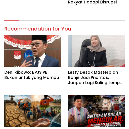
Rakyat Hadapi Disrupsi
Digital
Recommendation for You
Deni Ribowo: BPJS PBI
Lesty Desak Masterplan
Bukan untuk yang Mampu
Banjir Jadi Prioritas,
Jangan Lagi Saling Lempar
Tanggung Jawab