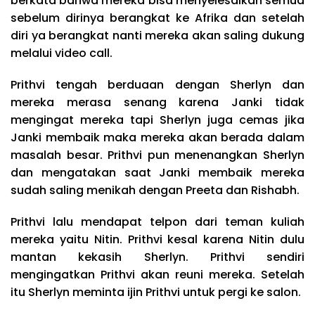
berkata bahwa mereka bisa menyelesaikan semua
sebelum dirinya berangkat ke Afrika dan setelah
diri ya berangkat nanti mereka akan saling dukung
melalui video call.
Prithvi tengah berduaan dengan Sherlyn dan
mereka merasa senang karena Janki tidak
mengingat mereka tapi Sherlyn juga cemas jika
Janki membaik maka mereka akan berada dalam
masalah besar. Prithvi pun menenangkan Sherlyn
dan mengatakan saat Janki membaik mereka
sudah saling menikah dengan Preeta dan Rishabh.
Prithvi lalu mendapat telpon dari teman kuliah
mereka yaitu Nitin. Prithvi kesal karena Nitin dulu
mantan kekasih Sherlyn. Prithvi sendiri
mengingatkan Prithvi akan reuni mereka. Setelah
itu Sherlyn meminta ijin Prithvi untuk pergi ke salon.