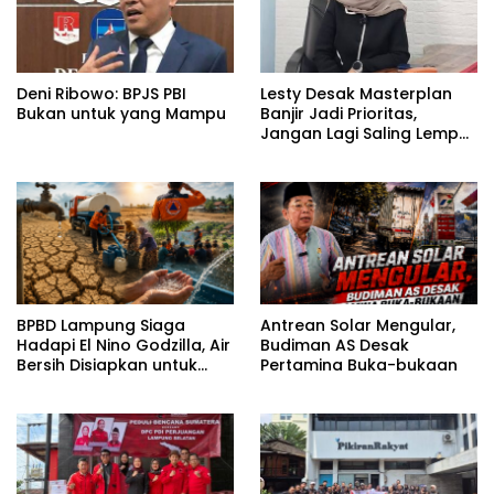
Deni Ribowo: BPJS PBI
Lesty Desak Masterplan
Bukan untuk yang Mampu
Banjir Jadi Prioritas,
Jangan Lagi Saling Lempar
Tanggung Jawab
BPBD Lampung Siaga
Antrean Solar Mengular,
Hadapi El Nino Godzilla, Air
Budiman AS Desak
Bersih Disiapkan untuk
Pertamina Buka-bukaan
Wilayah Rawan
Kekeringan