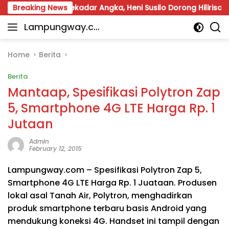
Skip
r Jangan Sekadar Angka, Heni Susilo Dorong Hilirisasi
Breaking News
to
Lampungway.co
content
Portal
m
Berita
Daerah
Home
Berita
Lampung
Berita
Terpercaya
dan
Mantaap, Spesifikasi Polytron Zap
Terupdate
5, Smartphone 4G LTE Harga Rp. 1
Jutaan
Admin
February 12, 2015
Lampungway.com – Spesifikasi Polytron Zap 5,
Smartphone 4G LTE Harga Rp. 1 Juataan. Produsen
lokal asal Tanah Air, Polytron, menghadirkan
produk smartphone terbaru basis Android yang
mendukung koneksi 4G. Handset ini tampil dengan