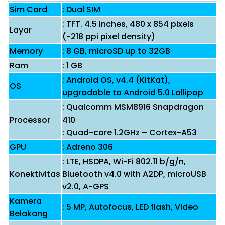
Sim Card
: Dual SIM
: TFT. 4.5 inches, 480 x 854 pixels
Layar
(~218 ppi pixel density)
Memory
: 8 GB, microSD up to 32GB
Ram
: 1 GB
: Android OS, v4.4 (KitKat),
OS
upgradable to Android 5.0 Lollipop
: Qualcomm MSM8916 Snapdragon
Processor
410
: Quad-core 1.2GHz – Cortex-A53
GPU
: Adreno 306
: LTE, HSDPA, Wi-Fi 802.11 b/g/n,
Konektivitas
Bluetooth v4.0 with A2DP, microUSB
v2.0, A-GPS
Kamera
: 5 MP, Autofocus, LED flash, Video
Belakang