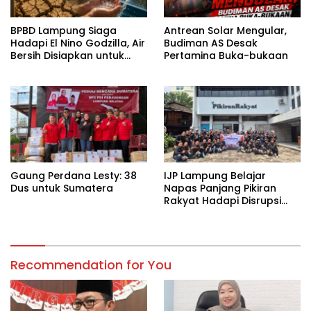
BPBD Lampung Siaga
Antrean Solar Mengular,
Hadapi El Nino Godzilla, Air
Budiman AS Desak
Bersih Disiapkan untuk
Pertamina Buka-bukaan
Wilayah Rawan
Kekeringan
Gaung Perdana Lesty: 38
IJP Lampung Belajar
Dus untuk Sumatera
Napas Panjang Pikiran
Rakyat Hadapi Disrupsi
Digital
Recommendation for You