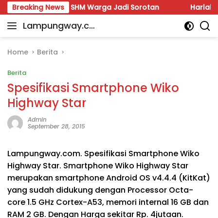
Skip
bang hingga SHM Warga Jadi Sorotan
Breaking News
Harlah Jadi Mom
to
Lampungway.co
content
Portal
m
Berita
Daerah
Home
Berita
Lampung
Berita
Terpercaya
dan
Spesifikasi Smartphone Wiko
Terupdate
Highway Star
Admin
September 28, 2015
Lampungway.com. Spesifikasi Smartphone Wiko
Highway Star. Smartphone Wiko Highway Star
merupakan smartphone Android OS v4.4.4 (KitKat)
yang sudah didukung dengan Processor Octa-
core 1.5 GHz Cortex-A53, memori internal 16 GB dan
RAM 2 GB. Dengan Harga sekitar Rp. 4jutaan.