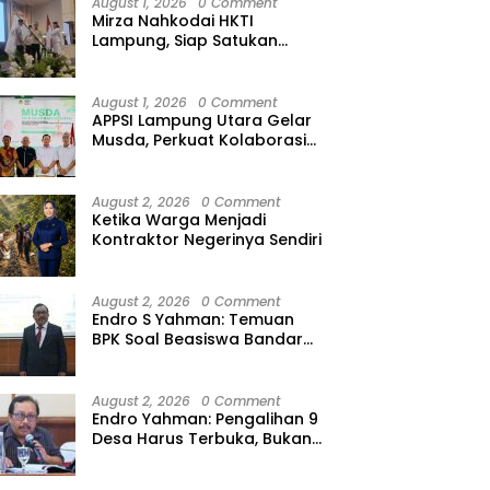
August 1, 2026
0 Comment
Mirza Nahkodai HKTI
Lampung, Siap Satukan
a Way Kanan
Tegur Kebisingan, Keluarga
S
Kekuatan Petani Hadapi
ngan Perbaiki Jalan,
Pengurus PWI Mengungsi
S
Kemarau
ana Desak Pemerintah
D
August 1, 2026
0 Comment
an Tutup Mata
APPSI Lampung Utara Gelar
Musda, Perkuat Kolaborasi
Pedagang Pasar Menuju
Indonesia Maju dan
Bermartabat
August 2, 2026
0 Comment
Ketika Warga Menjadi
Kontraktor Negerinya Sendiri
August 2, 2026
0 Comment
Endro S Yahman: Temuan
BPK Soal Beasiswa Bandar
Lampung Bukti Gagalnya
Tata Kelola Berlapis
August 2, 2026
0 Comment
Endro Yahman: Pengalihan 9
Desa Harus Terbuka, Bukan
Kesepakatan Elite