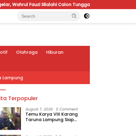
 Fauzi Silalahi Calon Tunggal
APBD Perubahan 2026 D
tif
Olahraga
Hiburan
a Lampung
ita Terpopuler
August 7, 2026
0 Comment
Temu Karya VIII Karang
Taruna Lampung Siap
Digelar, Wahrul Fauzi Silalahi
Calon Tunggal