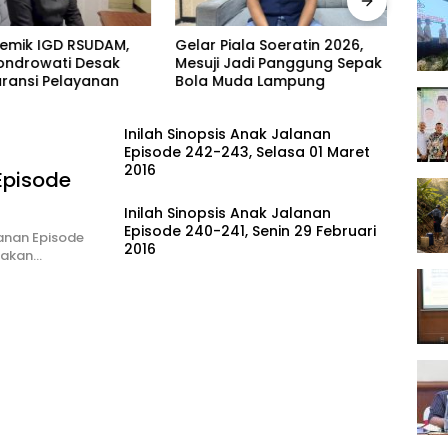
olemik IGD RSUDAM,
Gelar Piala Soeratin 2026,
Warg
ondrowati Desak
Mesuji Jadi Panggung Sepak
Patu
ransi Pelayanan
Bola Muda Lampung
Sahd
Jang
Inilah Sinopsis Anak Jalanan
Episode 242-243, Selasa 01 Maret
2016
Episode
Inilah Sinopsis Anak Jalanan
Episode 240-241, Senin 29 Februari
anan Episode
2016
upakan…