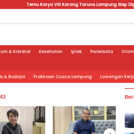
Temu Karya VIII Karang Taruna Lampung Siap Digelar, Wahrul
um & Kriminal
Kesehatan
Iptek
Pariwisata
Otomo
tra & Budaya
Prakiraan Cuaca Lampung
Lowongan Kerj
43
Ber