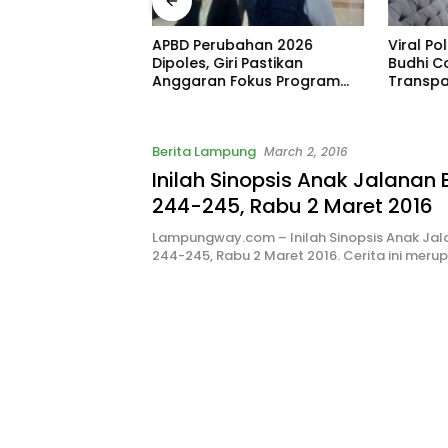
 VIII Karang
APBD Perubahan 2026
Viral P
mpung Siap
Dipoles, Giri Pastikan
Budhi C
rul Fauzi Silalahi
Anggaran Fokus Program
Transpa
ggal
Prioritas
Berita Lampung
March 2, 2016
Inilah Sinopsis Anak Jalanan 
244-245, Rabu 2 Maret 2016
Lampungway.com – Inilah Sinopsis Anak Jal
244-245, Rabu 2 Maret 2016. Cerita ini mer