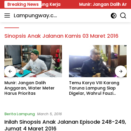
Skip
ok Kita Langsung Kerja
Breaking News
Munir: Jangan Dalih Anggaran,
to
Lampungway.co
content
Portal
m
Berita
Daerah
Sinopsis Anak Jalanan Kamis 03 Maret 2016
Lampung
Terpercaya
dan
Terupdate
Munir: Jangan Dalih
Temu Karya VIII Karang
Anggaran, Water Meter
Taruna Lampung Siap
Harus Prioritas
Digelar, Wahrul Fauzi
Silalahi Calon Tunggal
Berita Lampung
March 5, 2016
Inilah Sinopsis Anak Jalanan Episode 248-249,
Jumat 4 Maret 2016