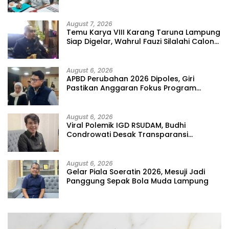
August 7, 2026
Temu Karya VIII Karang Taruna Lampung
Siap Digelar, Wahrul Fauzi Silalahi Calon
Tunggal
August 6, 2026
APBD Perubahan 2026 Dipoles, Giri
Pastikan Anggaran Fokus Program
Prioritas
August 6, 2026
Viral Polemik IGD RSUDAM, Budhi
Condrowati Desak Transparansi
Pelayanan
August 6, 2026
Gelar Piala Soeratin 2026, Mesuji Jadi
Panggung Sepak Bola Muda Lampung