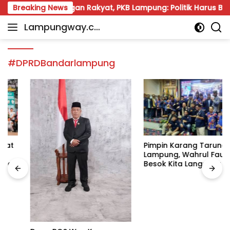
Skip
 Dekat dengan Rakyat, PKB Lampung: Politik Harus Beri Manf
Breaking News
to
Lampungway.co
content
Portal
m
Berita
Daerah
#DPRDBandarlampung
Lampung
Terpercaya
dan
Terupdate
Pimpin Karang Taruna
Lampung, Wahrul Fauzi:
Besok Kita Langsung Kerja