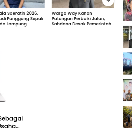
ala Soeratin 2026,
Warga Way Kanan
Tegu
Jadi Panggung Sepak
Patungan Perbaiki Jalan,
Peng
uda Lampung
Sahdana Desak Pemerintah
Jangan Tutup Mata
 Sebagai
Usaha