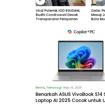
bahan 2026
Viral Polemik IGD RSUDAM,
Gelar Pi
i Pastikan
Budhi Condrowati Desak
Mesuji 
Fokus Program
Transparansi Pelayanan
Bola M
Berita
,
Teknologi
May 14, 2025
Benarkah ASUS VivoBook S14
Laptop AI 2025 Cocok untuk 