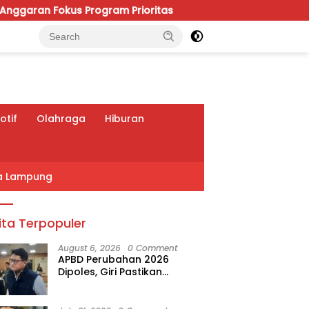
Fokus Program Prioritas
Viral Polemik IGD RSUDAM, 
tif
Olahraga
Hiburan
a Lampung
ita Terpopuler
August 6, 2026
0 Comment
APBD Perubahan 2026
Dipoles, Giri Pastikan
Anggaran Fokus Program
Prioritas