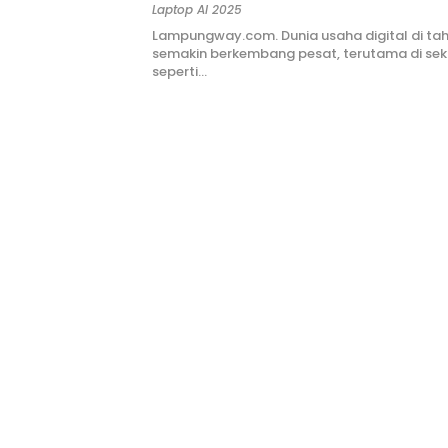
Desain Grafis dan Digital?
Laptop AI 2025
Lampungway.com. Dunia usaha digital di ta
semakin berkembang pesat, terutama di sekt
seperti…