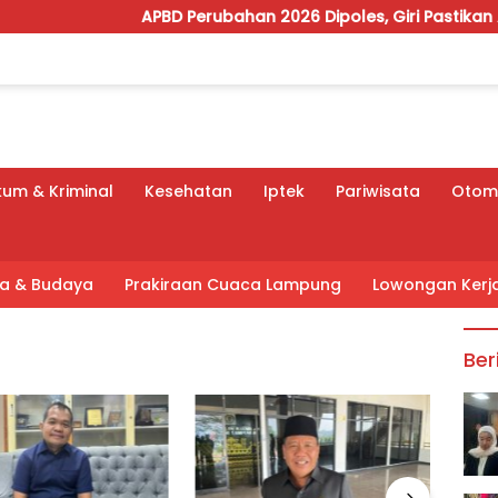
APBD Perubahan 2026 Dipoles, Giri Pastikan Anggaran 
um & Kriminal
Kesehatan
Iptek
Pariwisata
Otomo
tra & Budaya
Prakiraan Cuaca Lampung
Lowongan Kerj
Ber