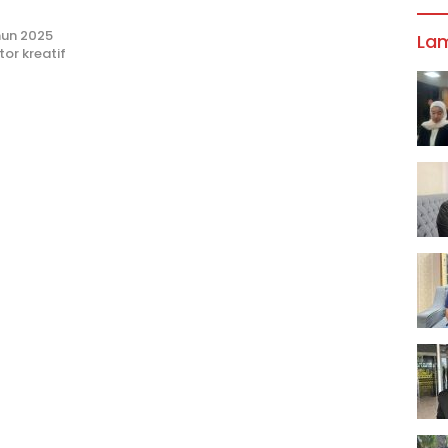
hun 2025
La
or kreatif