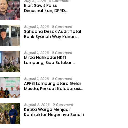
July 31, 2026
0 Comment
Bibit Sawit Palsu
Dimusnahkan, DPRD
r Kebisingan, Keluarga
Surplus Ekspor Jangan
D
Lampung Minta Peredaran
urus PWI Mengungsi
Sekadar Angka, Heni Susilo
T
Ilegal Dibersihkan
Dorong Hilirisasi
J
August 1, 2026
0 Comment
H
Sahdana Desak Audit Total
Bank Syariah Way Kanan,
Minta Dirut hingga Jajaran
Diperiksa
August 1, 2026
0 Comment
Mirza Nahkodai HKTI
Lampung, Siap Satukan
Kekuatan Petani Hadapi
Kemarau
August 1, 2026
0 Comment
APPSI Lampung Utara Gelar
Musda, Perkuat Kolaborasi
Pedagang Pasar Menuju
Indonesia Maju dan
Bermartabat
August 2, 2026
0 Comment
Ketika Warga Menjadi
Kontraktor Negerinya Sendiri