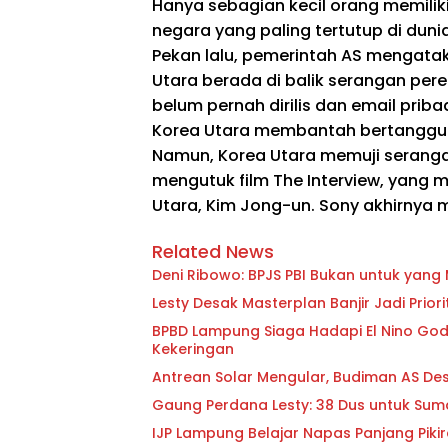
Hanya sebagian kecil orang memiliki 
negara yang paling tertutup di dunia
Pekan lalu, pemerintah AS mengata
Utara berada di balik serangan pe
belum pernah dirilis dan email priba
Korea Utara membantah bertanggung
Namun, Korea Utara memuji seranga
mengutuk film The Interview, yan
Utara, Kim Jong-un. Sony akhirnya m
Related News
Deni Ribowo: BPJS PBI Bukan untuk yan
Lesty Desak Masterplan Banjir Jadi Pri
BPBD Lampung Siaga Hadapi El Nino Godzi
Kekeringan
Antrean Solar Mengular, Budiman AS D
Gaung Perdana Lesty: 38 Dus untuk Sum
IJP Lampung Belajar Napas Panjang Pikir