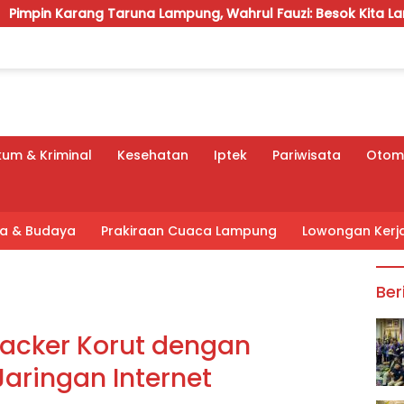
aruna Lampung, Wahrul Fauzi: Besok Kita Langsung Kerja
um & Kriminal
Kesehatan
Iptek
Pariwisata
Otomo
tra & Budaya
Prakiraan Cuaca Lampung
Lowongan Kerj
Ber
acker Korut dengan
aringan Internet