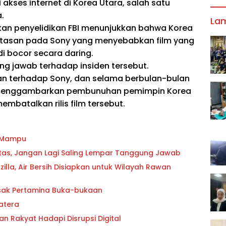
akses internet di Korea Utara, salah satu
.
La
kan penyelidikan FBI menunjukkan bahwa Korea
retasan pada Sony yang menyebabkan film yang
di bocor secara daring.
 jawab terhadap insiden tersebut.
n terhadap Sony, dan selama berbulan-bulan
g menggambarkan pembunuhan pemimpin Korea
embatalkan rilis film tersebut.
g Mampu
oritas, Jangan Lagi Saling Lempar Tanggung Jawab
lla, Air Bersih Disiapkan untuk Wilayah Rawan
esak Pertamina Buka-bukaan
atera
an Rakyat Hadapi Disrupsi Digital