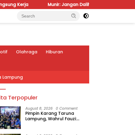
Munir: Jangan Dalih Anggaran, Water Meter Harus Priorit
tif
Olahraga
Hiburan
a Lampung
ita Terpopuler
August 8, 2026
0 Comment
Pimpin Karang Taruna
Lampung, Wahrul Fauzi:
Besok Kita Langsung Kerja