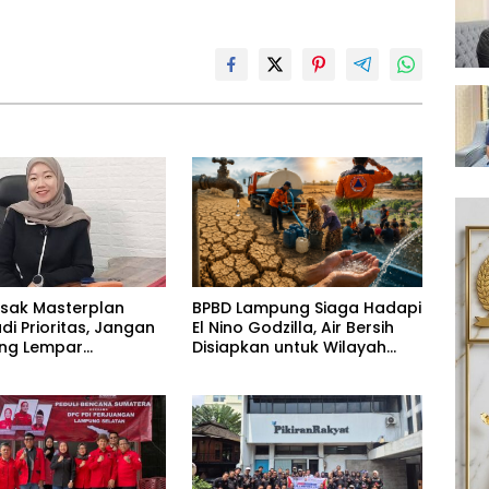
esak Masterplan
BPBD Lampung Siaga Hadapi
adi Prioritas, Jangan
El Nino Godzilla, Air Bersih
ling Lempar
Disiapkan untuk Wilayah
ng Jawab
Rawan Kekeringan