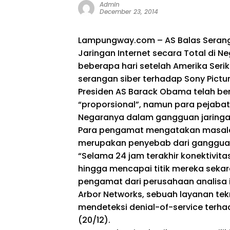
Admin
December 23, 2014
Lampungway.com – AS Balas Seran
Jaringan Internet secara Total di Ne
beberapa hari setelah Amerika Seri
serangan siber terhadap Sony Pictur
Presiden AS Barack Obama telah be
“proporsional”, namun para pejabat
Negaranya dalam gangguan jaringan
Para pengamat mengatakan masalah
merupakan penyebab dari gangguan 
“Selama 24 jam terakhir konektivita
hingga mencapai titik mereka seka
pengamat dari perusahaan analisa i
Arbor Networks, sebuah layanan te
mendeteksi denial-of-service terhad
(20/12).