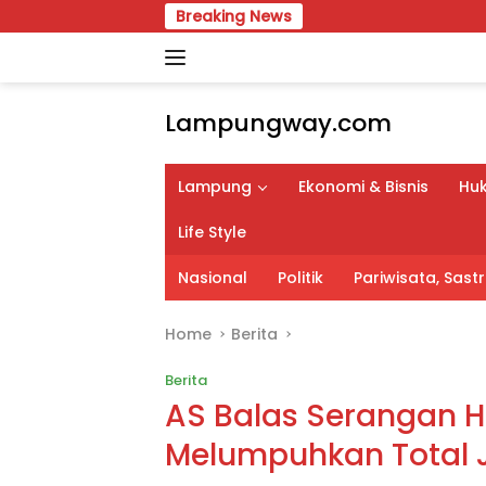
Skip
Breaking News
Pimpin Karang T
to
content
Lampungway.com
Portal
Berita
Lampung
Ekonomi & Bisnis
Huk
Daerah
Lampung
Life Style
Terpercaya
dan
Nasional
Politik
Pariwisata, Sas
Terupdate
Home
Berita
Berita
AS Balas Serangan H
Melumpuhkan Total J