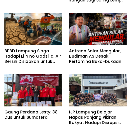
Tanggung Jawab
BPBD Lampung Siaga
Antrean Solar Mengular,
Hadapi El Nino Godzilla, Air
Budiman AS Desak
Bersih Disiapkan untuk
Pertamina Buka-bukaan
Wilayah Rawan
Kekeringan
Gaung Perdana Lesty: 38
IJP Lampung Belajar
Dus untuk Sumatera
Napas Panjang Pikiran
Rakyat Hadapi Disrupsi
Digital