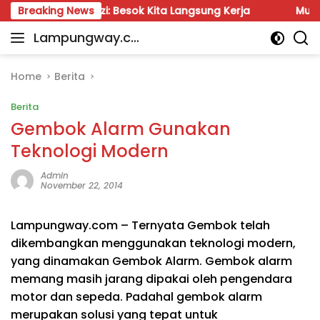
Skip
rul Fauzi: Besok Kita Langsung Kerja
Breaking News
Munir: Jangan 
to
Lampungway.co
content
Portal
m
Berita
Daerah
Home
Berita
Lampung
Berita
Terpercaya
dan
Gembok Alarm Gunakan
Terupdate
Teknologi Modern
Admin
November 22, 2014
Lampungway.com – Ternyata Gembok telah
dikembangkan menggunakan teknologi modern,
yang dinamakan Gembok Alarm. Gembok alarm
memang masih jarang dipakai oleh pengendara
motor dan sepeda. Padahal gembok alarm
merupakan solusi yang tepat untuk