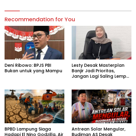
Recommendation for You
Deni Ribowo: BPJS PBI
Lesty Desak Masterplan
Bukan untuk yang Mampu
Banjir Jadi Prioritas,
Jangan Lagi Saling Lempar
Tanggung Jawab
BPBD Lampung Siaga
Antrean Solar Mengular,
Hadapi El Nino Godzilla, Air
Budiman AS Desak