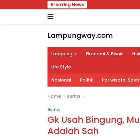
Skip
Breaking News
APBD Peru
to
content
Lampungway.com
Portal
Berita
Lampung
Ekonomi & Bisnis
Huk
Daerah
Lampung
Life Style
Terpercaya
dan
Nasional
Politik
Pariwisata, Sas
Terupdate
Home
Berita
Berita
Gk Usah Bingung, Mu
Adalah Sah