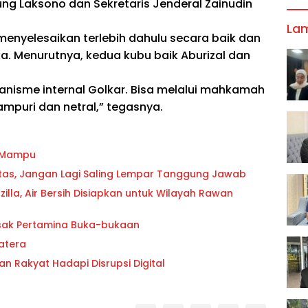
g Laksono dan Sekretaris Jenderal Zainudin
La
enyelesaikan terlebih dahulu secara baik dan
ka. Menurutnya, kedua kubu baik Aburizal dan
anisme internal Golkar. Bisa melalui mahkamah
ampuri dan netral,” tegasnya.
g Mampu
oritas, Jangan Lagi Saling Lempar Tanggung Jawab
lla, Air Bersih Disiapkan untuk Wilayah Rawan
esak Pertamina Buka-bukaan
atera
an Rakyat Hadapi Disrupsi Digital