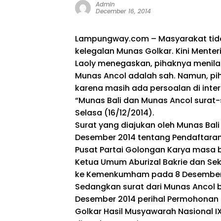
Admin
December 16, 2014
Lampungway.com – Masyarakat tidak
kelegalan Munas Golkar. Kini Mente
Laoly menegaskan, pihaknya menilai
Munas Ancol adalah sah. Namun, p
karena masih ada persoalan di inter
“Munas Bali dan Munas Ancol surat-
Selasa (16/12/2014).
Surat yang diajukan oleh Munas Bali
Desember 2014 tentang Pendaftara
Pusat Partai Golongan Karya masa b
Ketua Umum Aburizal Bakrie dan Sek
ke Kemenkumham pada 8 Desember
Sedangkan surat dari Munas Ancol b
Desember 2014 perihal Permohonan
Golkar Hasil Musyawarah Nasional I