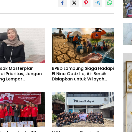
esak Masterplan
BPBD Lampung Siaga Hadapi
adi Prioritas, Jangan
El Nino Godzilla, Air Bersih
ling Lempar
Disiapkan untuk Wilayah
ng Jawab
Rawan Kekeringan