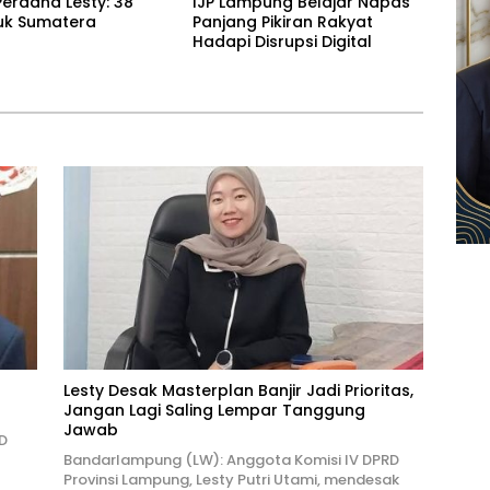
erdana Lesty: 38
IJP Lampung Belajar Napas
uk Sumatera
Panjang Pikiran Rakyat
Hadapi Disrupsi Digital
Lesty Desak Masterplan Banjir Jadi Prioritas,
Jangan Lagi Saling Lempar Tanggung
Jawab
D
Bandarlampung (LW): Anggota Komisi IV DPRD
Provinsi Lampung, Lesty Putri Utami, mendesak