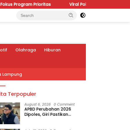
rioritas
Viral Polemik IGD RSUDAM, Budhi Condrowati
tif
Olahraga
Hiburan
a Lampung
ita Terpopuler
August 6, 2026
0 Comment
APBD Perubahan 2026
Dipoles, Giri Pastikan
Anggaran Fokus Program
Prioritas