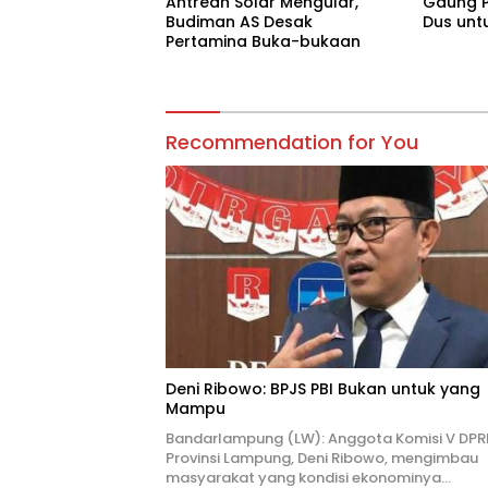
Antrean Solar Mengular,
Gaung P
Budiman AS Desak
Dus unt
Pertamina Buka-bukaan
Recommendation for You
Deni Ribowo: BPJS PBI Bukan untuk yang
Mampu
Bandarlampung (LW): Anggota Komisi V DPR
Provinsi Lampung, Deni Ribowo, mengimbau
masyarakat yang kondisi ekonominya…