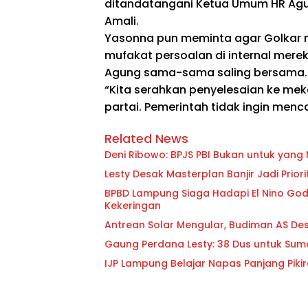
ditandatangani Ketua Umum HR Agun
Amali.
Yasonna pun meminta agar Golkar m
mufakat persoalan di internal mere
Agung sama-sama saling bersama.
“Kita serahkan penyelesaian ke mek
partai. Pemerintah tidak ingin menc
Related News
Deni Ribowo: BPJS PBI Bukan untuk yan
Lesty Desak Masterplan Banjir Jadi Pri
BPBD Lampung Siaga Hadapi El Nino Godzi
Kekeringan
Antrean Solar Mengular, Budiman AS D
Gaung Perdana Lesty: 38 Dus untuk Sum
IJP Lampung Belajar Napas Panjang Pikir