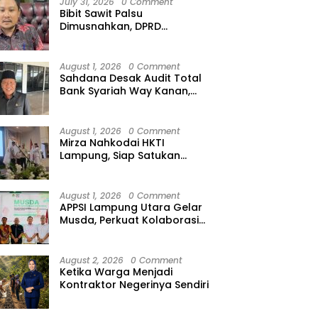
July 31, 2026
0 Comment
Bibit Sawit Palsu
Dimusnahkan, DPRD
Lampung Minta Peredaran
Ilegal Dibersihkan
August 1, 2026
0 Comment
Sahdana Desak Audit Total
Bank Syariah Way Kanan,
Minta Dirut hingga Jajaran
Diperiksa
August 1, 2026
0 Comment
Mirza Nahkodai HKTI
Lampung, Siap Satukan
Kekuatan Petani Hadapi
Kemarau
August 1, 2026
0 Comment
APPSI Lampung Utara Gelar
Musda, Perkuat Kolaborasi
Pedagang Pasar Menuju
Indonesia Maju dan
Bermartabat
August 2, 2026
0 Comment
Ketika Warga Menjadi
Kontraktor Negerinya Sendiri