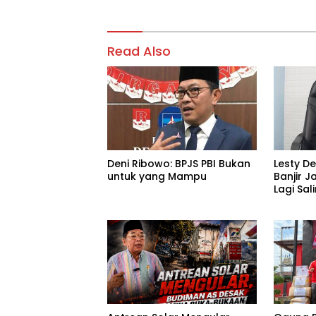
Read Also
Deni Ribowo: BPJS PBI Bukan
Lesty D
untuk yang Mampu
Banjir J
Lagi Sa
Tanggu