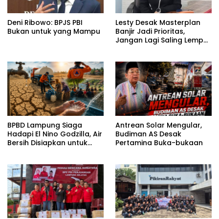
Deni Ribowo: BPJS PBI
Lesty Desak Masterplan
Bukan untuk yang Mampu
Banjir Jadi Prioritas,
Jangan Lagi Saling Lempar
Tanggung Jawab
BPBD Lampung Siaga
Antrean Solar Mengular,
Hadapi El Nino Godzilla, Air
Budiman AS Desak
Bersih Disiapkan untuk
Pertamina Buka-bukaan
Wilayah Rawan
Kekeringan