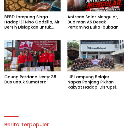
BPBD Lampung Siaga
Antrean Solar Mengular,
Hadapi El Nino Godzilla, Air
Budiman AS Desak
Bersih Disiapkan untuk
Pertamina Buka-bukaan
Wilayah Rawan
Kekeringan
Gaung Perdana Lesty: 38
IJP Lampung Belajar
Dus untuk Sumatera
Napas Panjang Pikiran
Rakyat Hadapi Disrupsi
Digital
Berita Terpopuler