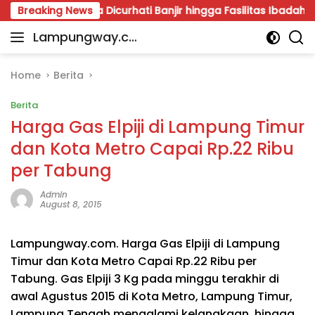
Skip
 Wibawa Dicurhati Banjir hingga Fasilitas Ibadah
Breaking News
Res
to
Lampungway.co
content
Portal
m
Berita
Daerah
Home
Berita
Lampung
Berita
Terpercaya
dan
Harga Gas Elpiji di Lampung Timur
Terupdate
dan Kota Metro Capai Rp.22 Ribu
per Tabung
Admin
August 8, 2015
Lampungway.com. Harga Gas Elpiji di Lampung
Timur dan Kota Metro Capai Rp.22 Ribu per
Tabung. Gas Elpiji 3 Kg pada minggu terakhir di
awal Agustus 2015 di Kota Metro, Lampung Timur,
Lampung Tengah mengalami kelangkaan, hingga