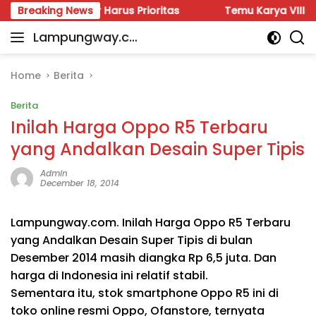
Skip
ter Meter Harus Prioritas
Breaking News
Temu Karya VIII Karang Tar
to
Lampungway.co
content
Portal
m
Berita
Daerah
Home
Berita
Lampung
Berita
Terpercaya
dan
Inilah Harga Oppo R5 Terbaru
Terupdate
yang Andalkan Desain Super Tipis
Admin
December 18, 2014
Lampungway.com. Inilah Harga Oppo R5 Terbaru
yang Andalkan Desain Super Tipis di bulan
Desember 2014 masih diangka Rp 6,5 juta. Dan
harga di Indonesia ini relatif stabil.
Sementara itu, stok smartphone Oppo R5 ini di
toko online resmi Oppo, Ofanstore, ternyata