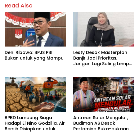
Read Also
Deni Ribowo: BPJS PBI
Lesty Desak Masterplan
Bukan untuk yang Mampu
Banjir Jadi Prioritas,
Jangan Lagi Saling Lempar
Tanggung Jawab
BPBD Lampung Siaga
Antrean Solar Mengular,
Hadapi El Nino Godzilla, Air
Budiman AS Desak
Bersih Disiapkan untuk
Pertamina Buka-bukaan
Wilayah Rawan