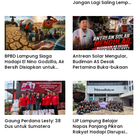
Jangan Lagi Saling Lempar
Tanggung Jawab
BPBD Lampung Siaga
Antrean Solar Mengular,
Hadapi El Nino Godzilla, Air
Budiman AS Desak
Bersih Disiapkan untuk
Pertamina Buka-bukaan
Wilayah Rawan
Kekeringan
Gaung Perdana Lesty: 38
IJP Lampung Belajar
Dus untuk Sumatera
Napas Panjang Pikiran
Rakyat Hadapi Disrupsi
Digital