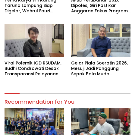
Taruna Lampung Siap
Dipoles, Giri Pastikan
Digelar, Wahrul Fauzi
Anggaran Fokus Program
Silalahi Calon Tunggal
Prioritas
Viral Polemik IGD RSUDAM,
Gelar Piala Soeratin 2026,
Budhi Condrowati Desak
Mesuji Jadi Panggung
Transparansi Pelayanan
Sepak Bola Muda
Lampung
Recommendation for You