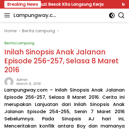
Skip
hrul Fauzi: Besok Kita Langsung Kerja
Breaking News
Munir: Jangan
to
Lampungway.co
content
Portal
m
Berita
Daerah
Home
Berita Lampung
Lampung
Berita Lampung
Terpercaya
dan
Inilah Sinopsis Anak Jalanan
Terupdate
Episode 256-257, Selasa 8 Maret
2016
Admin
March 8, 2016
Lampungway.com – Inilah Sinopsis Anak Jalanan
Episode 256-257, Selasa 8 Maret 2016. Cerita ini
merupakan Lanjuatan dari Inilah Sinopsis Anak
Jalanan Episode 254-255, Senin 7 Maret 2016
Sebelumnya. Pada Sinopsis AJ hari ini,
Menceritakan konflik antara Boy dan mamanya