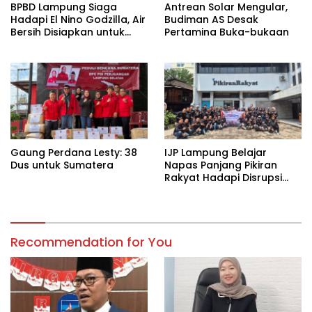
BPBD Lampung Siaga
Antrean Solar Mengular,
Hadapi El Nino Godzilla, Air
Budiman AS Desak
Bersih Disiapkan untuk
Pertamina Buka-bukaan
Wilayah Rawan
Kekeringan
Gaung Perdana Lesty: 38
IJP Lampung Belajar
Dus untuk Sumatera
Napas Panjang Pikiran
Rakyat Hadapi Disrupsi
Digital
Recommendation for You