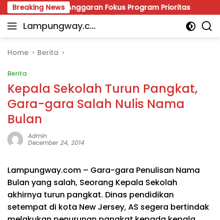
Skip
 Pastikan Anggaran Fokus Program Prioritas
Breaking News
Viral Po
to
Lampungway.co
content
Portal
m
Berita
Daerah
Home
Berita
Lampung
Berita
Terpercaya
dan
Kepala Sekolah Turun Pangkat,
Terupdate
Gara-gara Salah Nulis Nama
Bulan
Admin
December 24, 2014
Lampungway.com – Gara-gara Penulisan Nama
Bulan yang salah, Seorang Kepala Sekolah
akhirnya turun pangkat. Dinas pendidikan
setempat di kota New Jersey, AS segera bertindak
melakukan penurunan pangkat kepada kepala