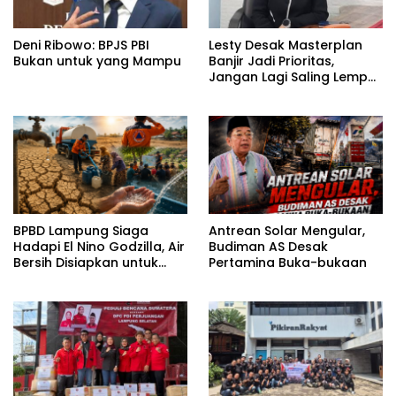
Deni Ribowo: BPJS PBI
Lesty Desak Masterplan
Bukan untuk yang Mampu
Banjir Jadi Prioritas,
Jangan Lagi Saling Lempar
Tanggung Jawab
BPBD Lampung Siaga
Antrean Solar Mengular,
Hadapi El Nino Godzilla, Air
Budiman AS Desak
Bersih Disiapkan untuk
Pertamina Buka-bukaan
Wilayah Rawan
Kekeringan